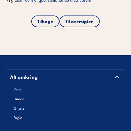
Vi glæder os til et godt samarbejde med Søren!
Tilbage
Til oversigten
Alt omkring
Katte
Hunde
Gnaver
Fugle