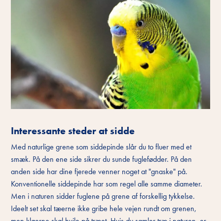
Interessante steder at sidde
Med naturlige grene som siddepinde slår du to fluer med et
smæk. På den ene side sikrer du sunde fuglefødder. På den
anden side har dine fjerede venner noget at "gnaske" på.
Konventionelle siddepinde har som regel alle samme diameter.
Men i naturen sidder fuglene på grene af forskellig tykkelse.
Ideelt set skal tæerne ikke gribe hele vejen rundt om grenen,
men kløerne skal hvile på træet. Hvis du samler træ i naturen, er