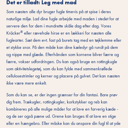
Det er tilladt: Leg med mad
Som næsten alle dyr bruger fugle timevis på at spise i deres
naturlige miljø. Lad dine fugle arbejde med maden i stedet for at
servere den for dem i mundrette skåle dag efter dag. Vores
®
Kräcker
eller rævehale hirse er en lækkeri for næsten alle
fuglearter. Sæt dem evt. fast på burets tag med en tøjklemme eller
et stykke snor. På den måde kan dine kæledyr gå rundt på dem
og nippe med glæde. Efterhånden som kornene bliver færre og
færre, vokser udfordringen. Du kan også bruge en rottingkugle
som aktivitetslegetøj, som du kan fylde med sammenkrøllede
cellulosestrimler og kerner og placere på gulvet. Det kan næsten
ikke være mere enkelt.
Som du kan se, er der ingen grænser for din fantasi. Bare prøv
dig frem. Trækugler, rottingkugler, korkstykker og reb kan
kombineres på alle mulige måder for at lave en farverig kæde -
og de ser også pæne ud. Grene kan bruges til at lave en stige
eller en hængebro. Eller måske kan du anspore din fugl til at yde