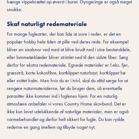
hænge vippebrættet op øverst i buret. Gyngeringe er også meget
smukke.
Skaf naturligt redemateriale
For mange fuglearter, der kan lide at sove i reder, er det en
populær hobby hele tiden at pille ved deres rede. For eksempel
bliver en sisalsnor ved med at blive brudt ned i sine bestanddele,
eller lommetørklæder bliver strimlet ned til den sidste fiber. Sørg
derfor for ekstra redemateriale. Egnede materialer er f.eks. fjer,
græsstrå, korte kokosfibre, kortklippet naturbast, kortklippet hø
eller snittet halm. Men hvis du er i tvivl, skal du altid sørge for at
rengøre naturmaterialerne, før du bruger dem, så eventuelle
parasitter ikke kommer ind i fuglenes hjem. For en naturlig
atmosfære anbefaler vi vores Country Home skovbund. Det er
ikke kun lavet udelukkende af naturlige materialer, men er også
varmebehandlet og derfor helt sikkert for fugle. Du kan rydde
rederne en gang imellem og tilbyde noget nyt.