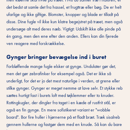
det bedst at samle det fra hassel, et frugttræ eller bøg. De er helt
ufarlige og ikke giftige. Blomster, knopper og blade er tilladt på
disse. Dine fugle vil ikke kun klatre begejstret på træet, men også
undersøge alt med deres næb. Vigtigt: Udskift ikke alle pinde på
én gang, men den ene efter den anden. Ellers kan din fjerede
ven reagere med forskrækkelse.
Gynger bringer bevægelse ind i buret
Forbløffende mange fugle elsker at gynge. Undulater gør det,
men det gør zebrafinker for eksempel også. Det er ikke så
underligt, for det er jo det mest naturlige i verden, at grene eller
stilke gynger. Gynger er meget nemme at lave selv. Et stykke reb
sættes hurtigt fast i burets loft med tøjklemmer eller to knuder.
Rottingkugler, der dingler fra taget i en kæde af rustfrit stål, er
også en fin gynge. En mere sofistikeret variant er "wobble
board". Bor fire huller i hjørnerne på et fladt bræt. Træk sisalreb
gennem hullerne og fastgør dem med en knude. Så kan du bare