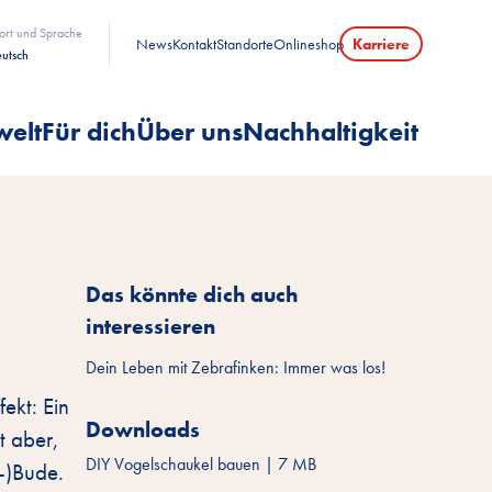
ort und Sprache
News
Kontakt
Standorte
Onlineshop
Karriere
utsch
welt
Für dich
Über uns
Nachhaltigkeit
Das könnte dich auch
interessieren
Dein Leben mit Zebrafinken: Immer was los!
fekt: Ein
Downloads
t aber,
DIY Vogelschaukel bauen
|
7 MB
l-)Bude.