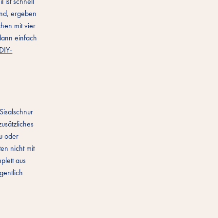
 ist schnell
lnd, ergeben
hen mit vier
dann einfach
DIY-
 Sisalschnur
zusätzliches
u oder
en nicht mit
plett aus
gentlich