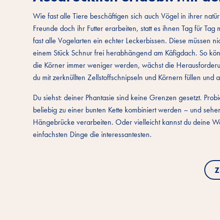
Wie fast alle Tiere beschäftigen sich auch Vögel in ihrer na
Freunde doch ihr Futter erarbeiten, statt es ihnen Tag für T
fast alle Vogelarten ein echter Leckerbissen. Diese müssen n
einem Stück Schnur frei herabhängend am Käfigdach. So kö
die Körner immer weniger werden, wächst die Herausforderung
du mit zerknüllten Zellstoffschnipseln und Körnern füllen und
Du siehst: deiner Phantasie sind keine Grenzen gesetzt. Prob
beliebig zu einer bunten Kette kombiniert werden – und sehe
Hängebrücke verarbeiten. Oder vielleicht kannst du deine We
einfachsten Dinge die interessantesten.
Z