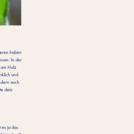
nderen haben
sser. In der
n am Holz
nklich und
ondern auch
te dein
 es ja das