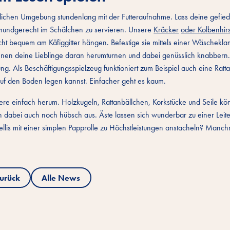
türlichen Umgebung stundenlang mit der Futteraufnahme. Lass deine gefie
ag mundgerecht im Schälchen zu servieren. Unsere
Kräcker
oder Kolbenhir
icht bequem am Käfiggitter hängen. Befestige sie mittels einer Wäschekl
nnen deine Lieblinge daran herumturnen und dabei genüsslich knabber
. Als Beschäftigungsspielzeug funktioniert zum Beispiel auch eine Ratta
 auf den Boden legen kannst. Einfacher geht es kaum.
iere einfach herum. Holzkugeln, Rattanbällchen, Korkstücke und Seile k
n dabei auch noch hübsch aus. Äste lassen sich wunderbar zu einer Leit
llis mit einer simplen Papprolle zu Höchstleistungen anstacheln? Manch
urück
Alle News