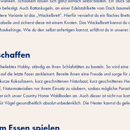
anken. Schaukeln lassen sich ganz einfach selbst basteln. Ein Stück Seil
befestigt. Auch Rattankugeln, an einer Edelstahlkette vom Dach baume
e Variante ist das „Wackelbrett“. Hierfür versiehst du ein flaches Brettc
alseile und sicherst diese mit einem Knoten. Das Wackelbrett kannst du 
aukelringe. Wie du den selbst anfertigen kannst, erfährst du in unserer
schaffen
n beliebtes Hobby, ständig an ihren Schlafstätten zu basteln. So wird eine
auf die letzte Faser zerkleinert. Bereite ihnen eine Freude und sorge für 
 kurze Kokosfasern, kurz geschnittenen Naturbast, kurz geschnittenes He
, Naturmaterialien vor ihrem Einsatz zu säubern, sodass mögliche Parasit
et sich unser Country Home Waldboden an. Auch dieser ist nicht nur kom
ür Vögel gesundheitlich absolut unbedenklich. Die Nester kannst du gele
em Essen spielen