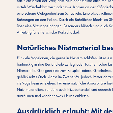
natürlichste von der Welt, dass Äste oder Halme auch mal schw
mittels Wäscheklammern oder zwei Knoten an der Käfigdecke 
eine schöne Gelegenheit zum Schaukeln. Eine etwas raffinierter
Bohrungen an den Ecken. Durch die Bohrlöcher fädelst du Sis
über eine Sitzstange hängen. Besonders hübsch sind auch Sch
Anleitung
für eine schicke Korkschaukel.
Natürliches Nistmaterial be
Für viele Vogelarten, die gerne in Nestern schlafen, ist es ei
hartnäckig in ihre Bestandteile zerlegt oder Taschentücher bis 
Nistmaterial. Geeignet sind zum Beispiel Federn, Grashalme,
gehäckseltes Stroh. Achte im Zweifelsfall jedoch immer darauf
ins Vogelheim einziehen. Für eine natürliche Atmosphäre biet
Naturmaterialien, sondern auch hitzebehandelt und dadurch f
ausräumen und wieder etwas Neues anbieten.
Ausdrücklich erlaubt: Mit d