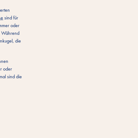
derten
se
sind für
ammer oder
n. Während
nkugel, die
önnen
er oder
mal sind die