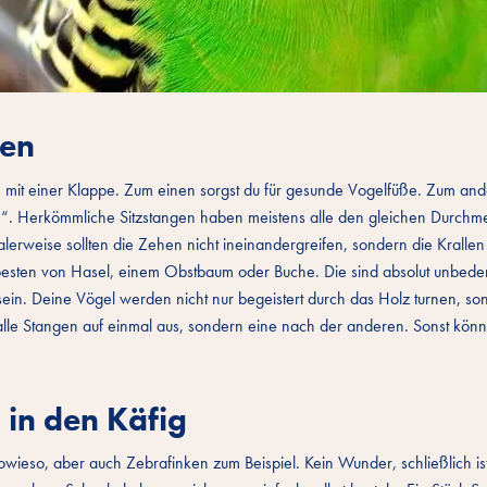
ten
gen mit einer Klappe. Zum einen sorgst du für gesunde Vogelfüße. Zum a
“. Herkömmliche Sitzstangen haben meistens alle den gleichen Durchme
ealerweise sollten die Zehen nicht ineinandergreifen, sondern die Kralle
besten von Hasel, einem Obstbaum oder Buche. Die sind absolut unbede
 sein. Deine Vögel werden nicht nur begeistert durch das Holz turnen, s
 alle Stangen auf einmal aus, sondern eine nach der anderen. Sonst könn
in den Käfig
sowieso, aber auch Zebrafinken zum Beispiel. Kein Wunder, schließlich ist