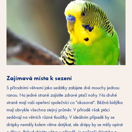
Zajímavá místa k sezení
S přírodními větvemi jako sedátky zabijete dvě mouchy jednou
ranou. Na jedné straně zajistíte zdravé ptačí nohy. Na druhé
straně mají vaši opeření společníci co "okusovat". Běžná bidýlka
mají obvykle všechna stejný průměr. V přírodě však ptáci
sedávají na větvích různé tloušťky. V ideálním případě by se
drápky neměly kolem větve dotýkat, ale drápy by se měly opírat
o dřevo. Pokud sbíráte větve v přírodě, je nejlepší sbírat ho z