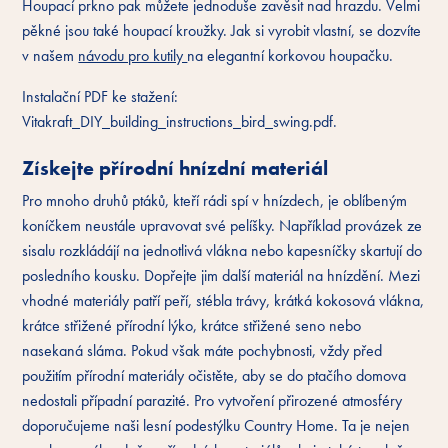
Houpací prkno pak můžete jednoduše zavěsit nad hrazdu. Velmi
pěkné jsou také houpací kroužky. Jak si vyrobit vlastní, se dozvíte
v našem
návodu pro kutily
na elegantní korkovou houpačku.
Instalační PDF ke stažení:
Vitakraft_DIY_building_instructions_bird_swing.pdf.
Získejte přírodní hnízdní materiál
Pro mnoho druhů ptáků, kteří rádi spí v hnízdech, je oblíbeným
koníčkem neustále upravovat své pelíšky. Například provázek ze
sisalu rozkládájí na jednotlivá vlákna nebo kapesníčky skartují do
posledního kousku. Dopřejte jim další materiál na hnízdění. Mezi
vhodné materiály patří peří, stébla trávy, krátká kokosová vlákna,
krátce střižené přírodní lýko, krátce střižené seno nebo
nasekaná sláma. Pokud však máte pochybnosti, vždy před
použitím přírodní materiály očistěte, aby se do ptačího domova
nedostali případní parazité. Pro vytvoření přirozené atmosféry
doporučujeme naši lesní podestýlku Country Home. Ta je nejen