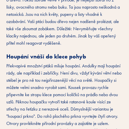
lísky, ovocného stromu nebo buku. Ta jsou naprosto neškodná a
netoxická. Jsou na nich květy, pupeny a listy vhodné k
ozobávání. Vaši ptáci budou dřevo nejen nadšeně prolézat, ale
také vše zkoumat zobákem. Důležité: Nevyměňujte všechny
klacíky najednou, ale jeden po druhém. Jinak by váš opeřený
přítel mohl reagovat vyděšeně.
Houpání vnáší do klece pohyb
Překvapivé množství ptáků miluje houpání. Andulky mají houpání
rády, ale například i zebřičky. Není divu, vždyť kývání větví nebo
stébel je pro ně tou nejpřirozenější věcí na světě. Houpačky si
můžete velmi snadno vyrobit sami. Kousek provazu rychle
připevníte ke stropu klece pomocí kolíčků na prádlo nebo dvou
uzlů. Pěknou houpačku vytvoří také ratanové koule visící ze
střechy na řetízku z nerezové oceli. Důmyslnější variantou je
"houpací prkno". Do rohů plochého prkna vyvrtejte čtyři otvory.
Otvory provlékněte přírodní provázky a zajistěte je uzlem.