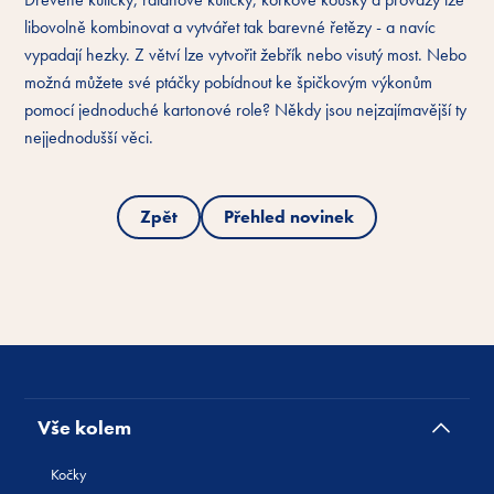
libovolně kombinovat a vytvářet tak barevné řetězy - a navíc
vypadají hezky. Z větví lze vytvořit žebřík nebo visutý most. Nebo
možná můžete své ptáčky pobídnout ke špičkovým výkonům
pomocí jednoduché kartonové role? Někdy jsou nejzajímavější ty
nejjednodušší věci.
Zpět
Přehled novinek
Vše kolem
Kočky