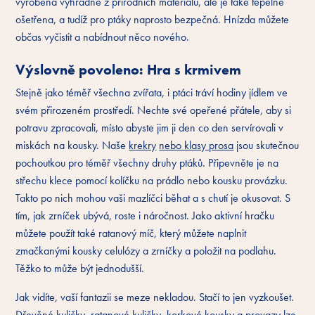
vyrobena výhradně z přírodních materiálů, ale je také tepelně
ošetřena, a tudíž pro ptáky naprosto bezpečná. Hnízda můžete
občas vyčistit a nabídnout něco nového.
Výslovně povoleno: Hra s krmivem
Stejně jako téměř všechna zvířata, i ptáci tráví hodiny jídlem ve
svém přirozeném prostředí. Nechte své opeřené přátele, aby si
potravu zpracovali, místo abyste jim ji den co den servírovali v
miskách na kousky. Naše
krekry
nebo klasy prosa
jsou skutečnou
pochoutkou pro téměř všechny druhy ptáků. Připevněte je na
střechu klece pomocí kolíčku na prádlo nebo kousku provázku.
Takto po nich mohou vaši mazlíčci běhat a s chutí je okusovat. S
tím, jak zrníček ubývá, roste i náročnost. Jako aktivní hračku
můžete použít také ratanový míč, který můžete naplnit
zmačkanými kousky celulózy a zrníčky a položit na podlahu.
Těžko to může být jednodušší.
Jak vidíte, vaší fantazii se meze nekladou. Stačí to jen vyzkoušet.
Dřevěné kuličky, ratanové kuličky, korkové kousky a provazy lze