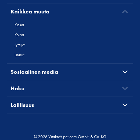
Kaikkea muuta
Kissat
Koirat
Jyrsijät
Linnut
Sosiaalinen media
Haku
Laillisuus
© 2026 Vitakraft pet care GmbH & Co. KG