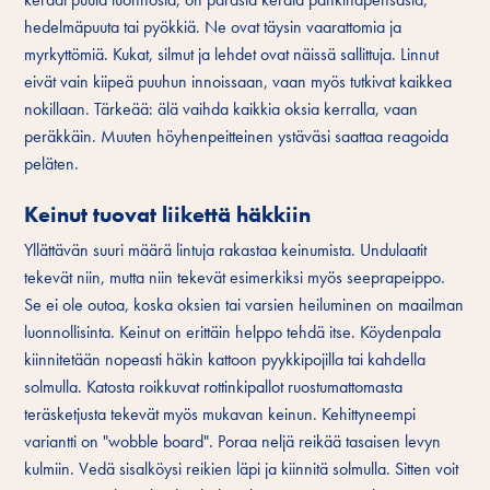
hedelmäpuuta tai pyökkiä. Ne ovat täysin vaarattomia ja
myrkyttömiä. Kukat, silmut ja lehdet ovat näissä sallittuja. Linnut
eivät vain kiipeä puuhun innoissaan, vaan myös tutkivat kaikkea
nokillaan. Tärkeää: älä vaihda kaikkia oksia kerralla, vaan
peräkkäin. Muuten höyhenpeitteinen ystäväsi saattaa reagoida
peläten.
Keinut tuovat liikettä häkkiin
Yllättävän suuri määrä lintuja rakastaa keinumista. Undulaatit
tekevät niin, mutta niin tekevät esimerkiksi myös seeprapeippo.
Se ei ole outoa, koska oksien tai varsien heiluminen on maailman
luonnollisinta. Keinut on erittäin helppo tehdä itse. Köydenpala
kiinnitetään nopeasti häkin kattoon pyykkipojilla tai kahdella
solmulla. Katosta roikkuvat rottinkipallot ruostumattomasta
teräsketjusta tekevät myös mukavan keinun. Kehittyneempi
variantti on "wobble board". Poraa neljä reikää tasaisen levyn
kulmiin. Vedä sisalköysi reikien läpi ja kiinnitä solmulla. Sitten voit