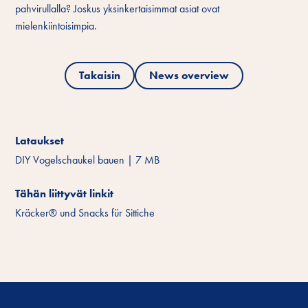
pahvirullalla? Joskus yksinkertaisimmat asiat ovat
mielenkiintoisimpia.
Takaisin
News overview
Lataukset
DIY Vogelschaukel bauen
|
7 MB
Tähän liittyvät linkit
Kräcker® und Snacks für Sittiche