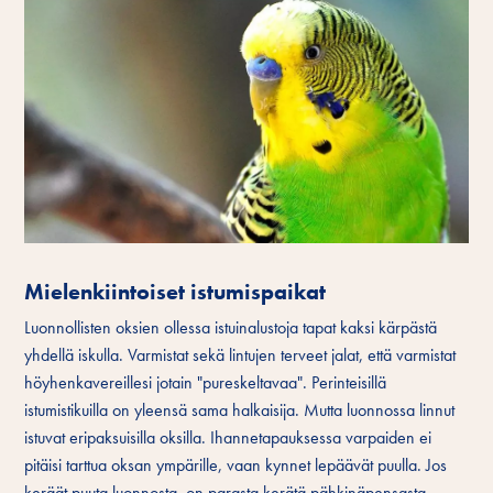
Mielenkiintoiset istumispaikat
Luonnollisten oksien ollessa istuinalustoja tapat kaksi kärpästä
yhdellä iskulla. Varmistat sekä lintujen terveet jalat, että varmistat
höyhenkavereillesi jotain "pureskeltavaa". Perinteisillä
istumistikuilla on yleensä sama halkaisija. Mutta luonnossa linnut
istuvat eripaksuisilla oksilla. Ihannetapauksessa varpaiden ei
pitäisi tarttua oksan ympärille, vaan kynnet lepäävät puulla. Jos
keräät puuta luonnosta, on parasta kerätä pähkinäpensasta,