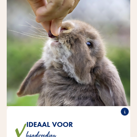
IDEAAL VOOR
®
Drops hebben de perfecte
De smeltzachte Vitakraft
handvoeding
portiegrootte en zijn ideaal om uit de hand te voeren.