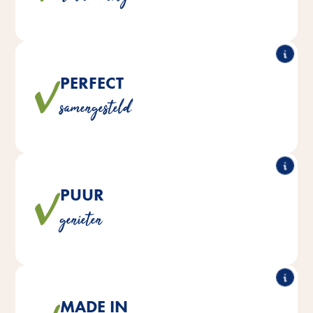
PERFECT
Het recept van deze populaire snacks is speciaal
afgestemd op de voedingsbehoeften van jouw
samengesteld
knaagdieren.
®
PUUR
Drops zijn ontwikkeld zonder
Alle Vitakraft
toegevoegde suiker en lactose, en zonder kunstmatige
genieten
kleurstoffen en conserveringsmiddelen.
MADE IN
®
Drops worden met liefde gemaakt in
Alle Vitakraft