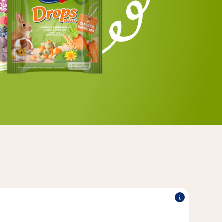
®
ionsgröße und sind ideal
Die zartschmelzenden Vitakraft