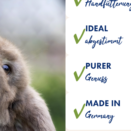
Handfütterun
zum unbesc
IDEAL
Die beliebten Snacks sind
abgestimmt
PURER
Drops sind natürlich ohne
Genuss
künstlichen Fa
MADE IN
Drops werden mit viel
Germany