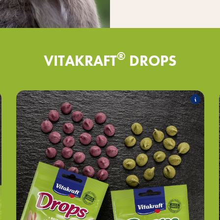
®
VITAKRAFT
DROPS
Drops Lactosefrei
Folgende Produkte zählen zum Sortiment:
Drops mit Petersilie
Drops mit Rote Beete