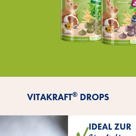
®
VITAKRAFT
DROPS
IDEAL ZUR
Drops haben die perfekte Port