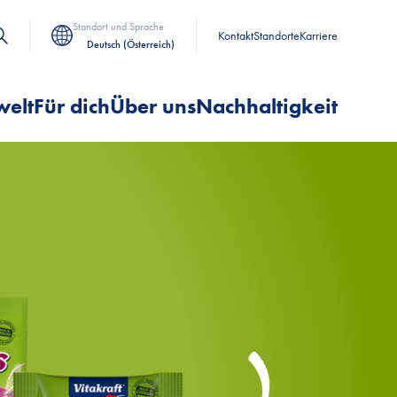
Standort und Sprache
Kontakt
Standorte
Karriere
Deutsch (Österreich)
welt
Für dich
Über uns
Nachhaltigkeit