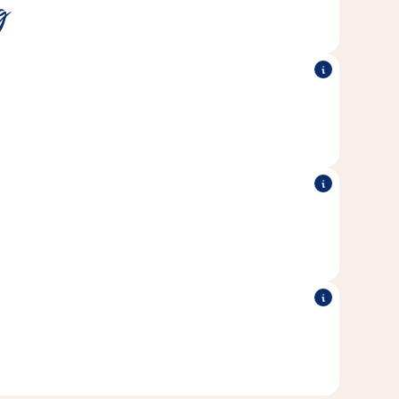
g
hwerten Verwöhnen zwischendurch.
 optimal auf die Ernährungsbedürfnisse deiner Nager
abgestimmt.
®
 Zusatz von Zucker und Lactose, sowie
Alle Vitakraft
rb- & Konservierungsstoffen hergestellt.
®
 Liebe in Deutschland hergestellt.
Alle Vitakraft