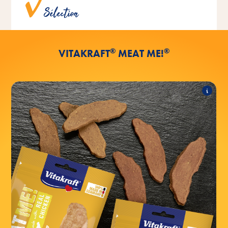
Grande variété de goûts.
Sélection
®
®
VITAKRAFT
MEAT ME!
®
MEAT ME!
Les produits suivants font partie de
l'assortiment :
®
au poulet
MEAT ME!
®
au bœuf
MEAT ME!