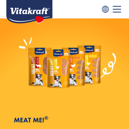
®
MEAT ME!