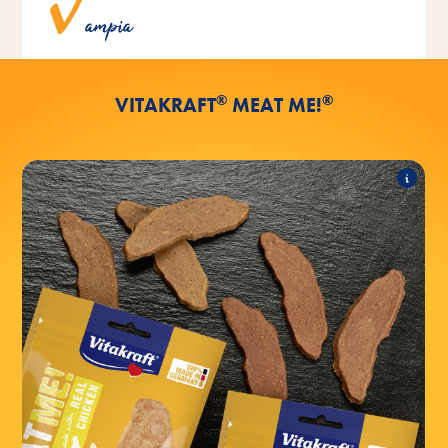
Un vasto assortimento in diversi gusti.
ampia
®
®
VITAKRAFT
MEAT ME!
®
MEAT ME!
L'assortimento comprende i seguenti prodotti:
®
pollo
MEAT ME!
®
manzo
MEAT ME!