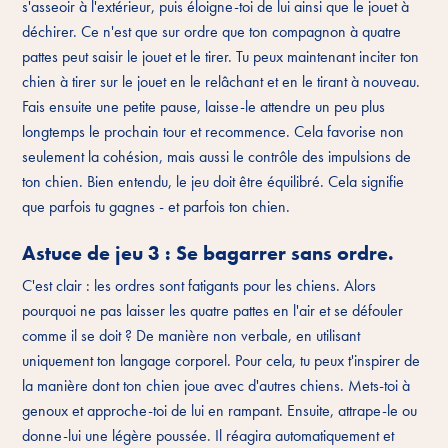
s'asseoir à l'extérieur, puis éloigne-toi de lui ainsi que le jouet à
déchirer. Ce n'est que sur ordre que ton compagnon à quatre
pattes peut saisir le jouet et le tirer. Tu peux maintenant inciter ton
chien à tirer sur le jouet en le relâchant et en le tirant à nouveau.
Fais ensuite une petite pause, laisse-le attendre un peu plus
longtemps le prochain tour et recommence. Cela favorise non
seulement la cohésion, mais aussi le contrôle des impulsions de
ton chien. Bien entendu, le jeu doit être équilibré. Cela signifie
que parfois tu gagnes - et parfois ton chien.
Astuce de jeu 3 : Se bagarrer sans ordre.
C'est clair : les ordres sont fatigants pour les chiens. Alors
pourquoi ne pas laisser les quatre pattes en l'air et se défouler
comme il se doit ? De manière non verbale, en utilisant
uniquement ton langage corporel. Pour cela, tu peux t'inspirer de
la manière dont ton chien joue avec d'autres chiens. Mets-toi à
genoux et approche-toi de lui en rampant. Ensuite, attrape-le ou
donne-lui une légère poussée. Il réagira automatiquement et