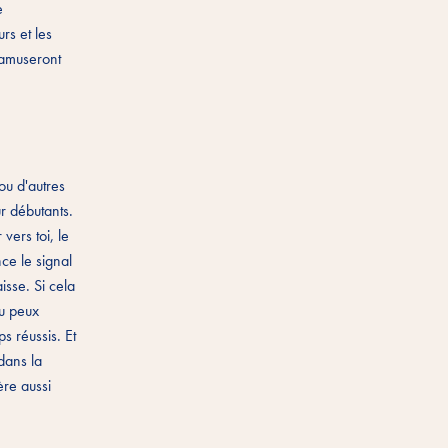
e
rs et les
 amuseront
 ou d'autres
ur débutants.
vers toi, le
nce le signal
isse. Si cela
tu peux
s réussis. Et
 dans la
ère aussi