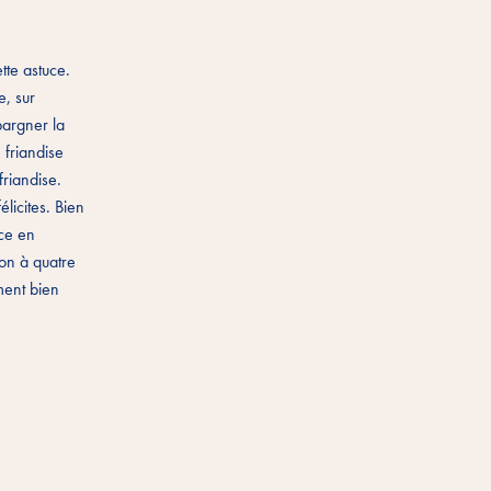
te astuce.
e, sur
pargner la
 friandise
friandise.
élicites. Bien
ice en
non à quatre
ement bien