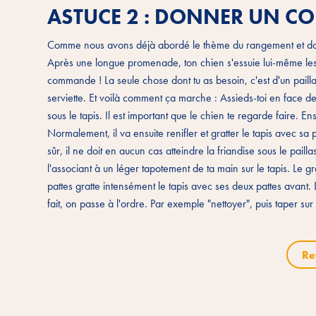
ASTUCE 2 : DONNER UN CO
Comme nous avons déjà abordé le thème du rangement et donc 
Après une longue promenade, ton chien s'essuie lui-même les pa
commande ! La seule chose dont tu as besoin, c'est d'un pailla
serviette. Et voilà comment ça marche : Assieds-toi en face d
sous le tapis. Il est important que le chien te regarde faire. E
Normalement, il va ensuite renifler et gratter le tapis avec sa p
sûr, il ne doit en aucun cas atteindre la friandise sous le paill
l'associant à un léger tapotement de ta main sur le tapis. Le 
pattes gratte intensément le tapis avec ses deux pattes avant. 
fait, on passe à l'ordre. Par exemple "nettoyer", puis taper sur
Re