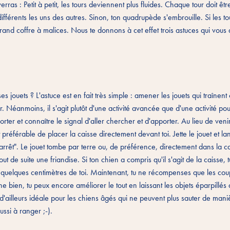
as : Petit à petit, les tours deviennent plus fluides. Chaque tour doit êtr
érents les uns des autres. Sinon, ton quadrupède s'embrouille. Si les tou
rand coffre à malices. Nous te donnons à cet effet trois astuces qui vous
 jouets ? L'astuce est en fait très simple : amener les jouets qui traînent
r. Néanmoins, il s'agit plutôt d'une activité avancée que d'une activité po
rter et connaître le signal d'aller chercher et d'apporter. Au lieu de venir 
st préférable de placer la caisse directement devant toi. Jette le jouet et la
s "arrêt". Le jouet tombe par terre ou, de préférence, directement dans la ca
ut de suite une friandise. Si ton chien a compris qu'il s'agit de la caisse, 
 à quelques centimètres de toi. Maintenant, tu ne récompenses que les coup
e bien, tu peux encore améliorer le tout en laissant les objets éparpillés
d'ailleurs idéale pour les chiens âgés qui ne peuvent plus sauter de mani
ussi à ranger ;-).