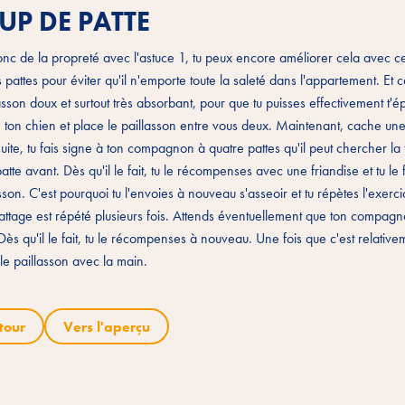
UP DE PATTE
de la propreté avec l'astuce 1, tu peux encore améliorer cela avec cet
ttes pour éviter qu'il n'emporte toute la saleté dans l'appartement. Et c
sson doux et surtout très absorbant, pour que tu puisses effectivement t'é
e ton chien et place le paillasson entre vous deux. Maintenant, cache une
nsuite, tu fais signe à ton compagnon à quatre pattes qu'il peut chercher la 
atte avant. Dès qu'il le fait, tu le récompenses avec une friandise et tu le f
asson. C'est pourquoi tu l'envoies à nouveau s'asseoir et tu répètes l'exerc
grattage est répété plusieurs fois. Attends éventuellement que ton compag
Dès qu'il le fait, tu le récompenses à nouveau. Une fois que c'est relativ
 le paillasson avec la main.
tour
Vers l'aperçu