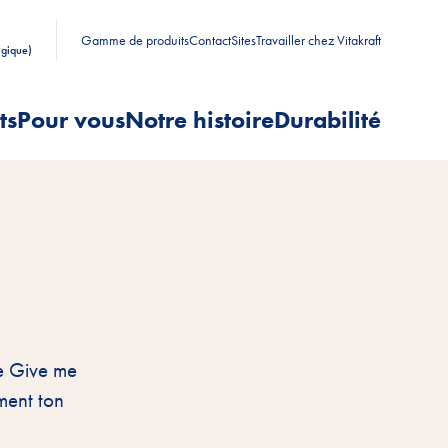
Gamme de produits
Contact
Sites
Travailler chez Vitakraft
lgique)
ts
Pour vous
Notre histoire
Durabilité
me Give me
ment ton