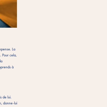
ompense. La
. Pour cela,
la
apprends à
s de lui.
n, donne-lui