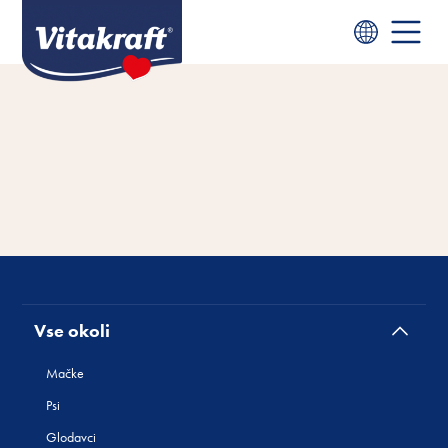
Vse okoli
Mačke
Psi
Glodavci