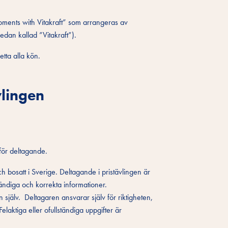
moments with Vitakraft” som arrangeras av
dan kallad ”Vitakraft”).
tta alla kön.
vlingen
 för deltagande.
h bosatt i Sverige. Deltagande i pristävlingen är
ändiga och korrekta informationer.
n själv. Deltagaren ansvarar själv för riktigheten,
aktiga eller ofullständiga uppgifter är