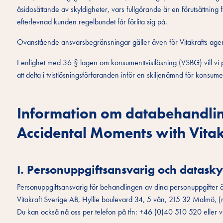
åsidosättande av skyldigheter, vars fullgörande är en förutsättning 
efterlevnad kunden regelbundet får förlita sig på.
Ovanstående ansvarsbegränsningar gäller även för Vitakrafts agen
I enlighet med 36 § lagen om konsumenttvistlösning (VSBG) vill vi påp
att delta i tvistlösningsförfaranden inför en skiljenämnd för konsumen
Information om databehandlin
Accidental Moments with Vitak
I. Personuppgiftsansvarig och datas
Personuppgiftsansvarig för behandlingen av dina personuppgifter ä
Vitakraft Sverige AB, Hyllie boulevard 34, 5 vån, 215 32 Malmö, (n
Du kan också nå oss per telefon på tfn: +46 (0)40 510 520 eller 