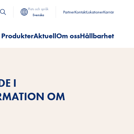
Plats och språk
Partner
Kontakt
Lokationer
Karriär
Svenska
Produkter
Aktuell
Om oss
Hållbarhet
E I
ORMATION OM