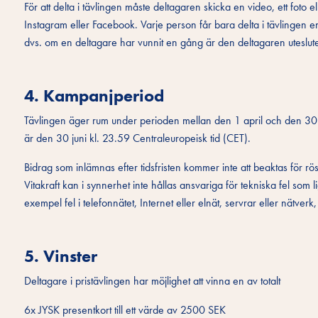
För att delta i tävlingen måste deltagaren skicka en video, ett foto 
Instagram eller Facebook. Varje person får bara delta i tävlingen 
dvs. om en deltagare har vunnit en gång är den deltagaren uteslute
4. Kampanjperiod
Tävlingen äger rum under perioden mellan den 1 april och den 30 ju
är den 30 juni kl. 23.59 Centraleuropeisk tid (CET).
Bidrag som inlämnas efter tidsfristen kommer inte att beaktas för rös
Vitakraft kan i synnerhet inte hållas ansvariga för tekniska fel som lig
exempel fel i telefonnätet, Internet eller elnät, servrar eller nätver
5. Vinster
Deltagare i pristävlingen har möjlighet att vinna en av totalt
6x JYSK presentkort till ett värde av 2500 SEK