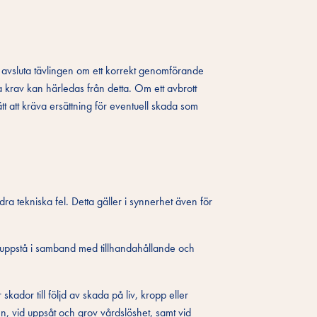
er avsluta tävlingen om ett korrekt genomförande
a krav kan härledas från detta. Om ett avbrott
t att kräva ersättning för eventuell skada som
dra tekniska fel. Detta gäller i synnerhet även för
kan uppstå i samband med tillhandahållande och
kador till följd av skada på liv, kropp eller
en, vid uppsåt och grov vårdslöshet, samt vid