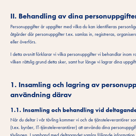
II. Behandling av dina personuppgifte
Personuppgifter är uppgifter med vilka du kan identifieras personl
åtgärder där personuppgifter t.ex. samlas in, registreras, organiser
eller överförs.
I detta avsnitt förklarar vi vilka personuppgifter vi behandlar ino
vilken rättslig grund detta sker, samt hur länge vi lagrar dina uppgift
1. Insamling och lagring av personuppg
användning därav
1.1. Insamling och behandling vid deltagand
När du deltar i vår tävling kommer vi och de tjänsteleverantörer som
(t.ex. byråer, IT-tjänsteleverantörer) att använda dina personuppgif
tävlingen. I samband med deltagandet samlas följande information