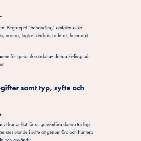
r
igen. Begreppet ”behandling” omfattar olika
as, ordnas, lagras, ändras, raderas, lämnas ut
m ramen för genomförandet av denna tävling, på
er.
ifter samt typ, syfte och
e
 vi har anlitat för att genomföra denna tävling
ter uteslutande i syfte att genomföra och hantera
 in och används: