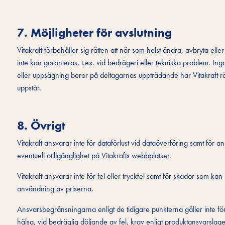
7. Möjligheter för avslutning
Vitakraft förbehåller sig rätten att när som helst ändra, avbryta ell
inte kan garanteras, t.ex. vid bedrägeri eller tekniska problem. Ing
eller uppsägning beror på deltagarnas uppträdande har Vitakraft rät
uppstår.
8. Övrigt
Vitakraft ansvarar inte för dataförlust vid dataöverföring samt för an
eventuell otillgänglighet på Vitakrafts webbplatser.
Vitakraft ansvarar inte för fel eller tryckfel samt för skador som 
användning av priserna.
Ansvarsbegränsningarna enligt de tidigare punkterna gäller inte för s
hälsa, vid bedräglig döljande av fel, krav enligt produktansvarslag