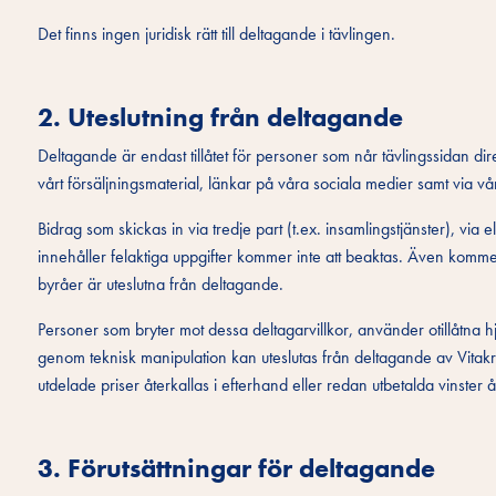
Det finns ingen juridisk rätt till deltagande i tävlingen.
2. Uteslutning från deltagande
Deltagande är endast tillåtet för personer som når tävlingssidan d
vårt försäljningsmaterial, länkar på våra sociala medier samt via 
Bidrag som skickas in via tredje part (t.ex. insamlingstjänster), vi
innehåller felaktiga uppgifter kommer inte att beaktas. Även kommers
byråer är uteslutna från deltagande.
Personer som bryter mot dessa deltagarvillkor, använder otillåtna h
genom teknisk manipulation kan uteslutas från deltagande av Vitak
utdelade priser återkallas i efterhand eller redan utbetalda vinster 
3. Förutsättningar för deltagande