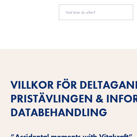
VILLKOR FÖR DELTAGAND
PRISTÄVLINGEN & INF
DATABEHANDLING
”Accidental moments with Vitakraft”