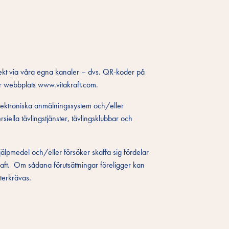
irekt via våra egna kanaler – dvs. QR-koder på
vår webbplats www.vitakraft.com.
a elektroniska anmälningssystem och/eller
iella tävlingstjänster, tävlingsklubbar och
jälpmedel och/eller försöker skaffa sig fördelar
raft. Om sådana förutsättningar föreligger kan
återkrävas.