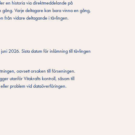
eller en historia via direktmeddelande på
en gång. Varje deltagare kan bara vinna en gång,
n från vidare deltagande i tävlingen.
ni 2026. Sista datum för inlämning till tävlingen
tningen, oavsett orsaken till förseningen.
ger utanför Vitakrafts kontroll, såsom till
k, eller problem vid dataöverföringen.