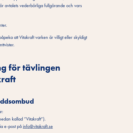
för avtalets vederbörliga fullgörande och vars
ter.
eka att Vitakraft varken är villigt eller skyldigt
ttvister.
g för tävlingen
raft
kyddsombud
r:
edan kallad ”Vitakraft”).
via e-post på
info@vitakraft.se