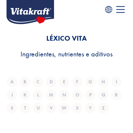
LÉXICO VITA
Ingredientes, nutrientes e aditivos
A
B
C
D
E
F
G
H
I
J
K
L
M
N
O
P
Q
R
S
T
U
V
W
X
Y
Z