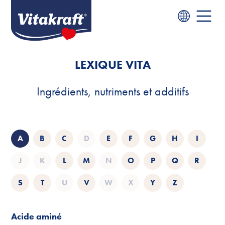
LEXIQUE VITA
Ingrédients, nutriments et additifs
A
B
C
D
E
F
G
H
I
J
K
L
M
N
O
P
Q
R
S
T
U
V
W
X
Y
Z
Acide aminé