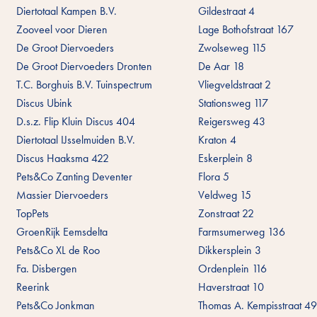
Diertotaal Kampen B.V.
Gildestraat 4
Zooveel voor Dieren
Lage Bothofstraat 167
De Groot Diervoeders
Zwolseweg 115
De Groot Diervoeders Dronten
De Aar 18
T.C. Borghuis B.V. Tuinspectrum
Vliegveldstraat 2
Discus Ubink
Stationsweg 117
D.s.z. Flip Kluin Discus 404
Reigersweg 43
Diertotaal IJsselmuiden B.V.
Kraton 4
Discus Haaksma 422
Eskerplein 8
Pets&Co Zanting Deventer
Flora 5
Massier Diervoeders
Veldweg 15
TopPets
Zonstraat 22
GroenRijk Eemsdelta
Farmsumerweg 136
Pets&Co XL de Roo
Dikkersplein 3
Fa. Disbergen
Ordenplein 116
Reerink
Haverstraat 10
Pets&Co Jonkman
Thomas A. Kempisstraat 4