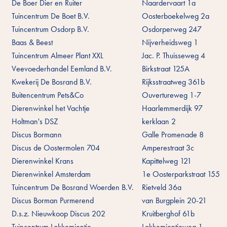
De Boer Dier en Ruiter
Naardervaart 1a
Tuincentrum De Boet B.V.
Oosterboekelweg 2a
Tuincentrum Osdorp B.V.
Osdorperweg 247
Baas & Beest
Nijverheidsweg 1
Tuincentrum Almeer Plant XXL
Jac. P. Thuisseweg 4
Veevoederhandel Eemland B.V.
Birkstraat 125A
Kwekerij De Bosrand B.V.
Rijksstraatweg 361b
Buitencentrum Pets&Co
Ouvertureweg 1-7
Dierenwinkel het Vachtje
Haarlemmerdijk 97
Holtman's DSZ
kerklaan 2
Discus Bormann
Galle Promenade 8
Discus de Oostermolen 704
Amperestraat 3c
Dierenwinkel Krans
Kapittelweg 121
Dierenwinkel Amsterdam
1e Oosterparkstraat 155
Tuincentrum De Bosrand Woerden B.V.
Rietveld 36a
Discus Borman Purmerend
van Burgplein 20-21
D.s.z. Nieuwkoop Discus 202
Kruitberghof 61b
Tuincentrum Lokkemientje
Lokkemientjeweg 1