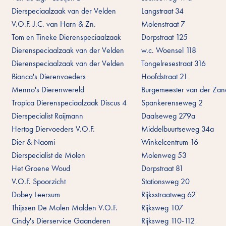
Dierspeciaalzaak van der Velden
Langstraat 34
V.O.F. J.C. van Harn & Zn.
Molenstraat 7
Tom en Tineke Dierenspeciaalzaak
Dorpstraat 125
Dierenspeciaalzaak van der Velden
w.c. Woensel 118
Dierenspeciaalzaak van der Velden
Tongelresestraat 316
Bianca's Dierenvoeders
Hoofdstraat 21
Menno's Dierenwereld
Burgemeester van der Zan
Tropica Dierenspeciaalzaak Discus 4
Spankerenseweg 2
Dierspecialist Raijmann
Daalseweg 279a
Hertog Diervoeders V.O.F.
Middelbuurtseweg 34a
Dier & Naomi
Winkelcentrum 16
Dierspecialist de Molen
Molenweg 53
Het Groene Woud
Dorpstraat 81
V.O.F. Spoorzicht
Stationsweg 20
Dobey Leersum
Rijksstraatweg 62
Thijssen De Molen Malden V.O.F.
Rijksweg 107
Cindy's Dierservice Gaanderen
Rijksweg 110-112