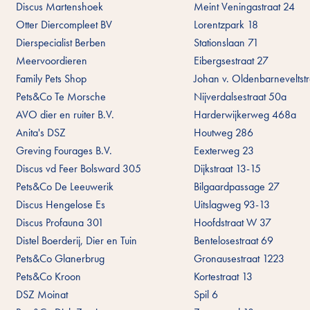
Discus Martenshoek
Meint Veningastraat 24
Otter Diercompleet BV
Lorentzpark 18
Dierspecialist Berben
Stationslaan 71
Meervoordieren
Eibergsestraat 27
Family Pets Shop
Johan v. Oldenbarneveltstr
Pets&Co Te Morsche
Nijverdalsestraat 50a
AVO dier en ruiter B.V.
Harderwijkerweg 468a
Anita's DSZ
Houtweg 286
Greving Fourages B.V.
Eexterweg 23
Discus vd Feer Bolsward 305
Dijkstraat 13-15
Pets&Co De Leeuwerik
Bilgaardpassage 27
Discus Hengelose Es
Uitslagweg 93-13
Discus Profauna 301
Hoofdstraat W 37
Distel Boerderij, Dier en Tuin
Bentelosestraat 69
Pets&Co Glanerbrug
Gronausestraat 1223
Pets&Co Kroon
Kortestraat 13
DSZ Moinat
Spil 6