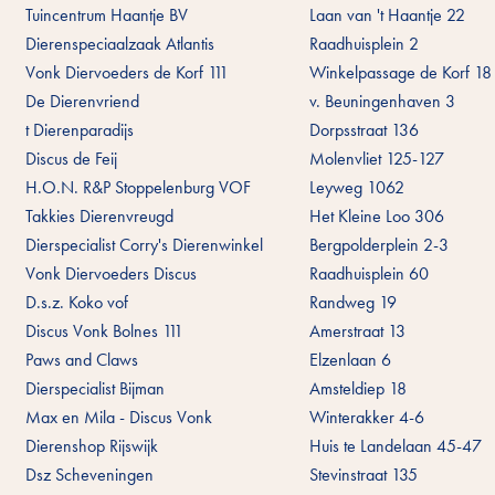
Tuincentrum Haantje BV
Laan van 't Haantje 22
Dierenspeciaalzaak Atlantis
Raadhuisplein 2
Vonk Diervoeders de Korf 111
Winkelpassage de Korf 18
De Dierenvriend
v. Beuningenhaven 3
t Dierenparadijs
Dorpsstraat 136
Discus de Feij
Molenvliet 125-127
H.O.N. R&P Stoppelenburg VOF
Leyweg 1062
Takkies Dierenvreugd
Het Kleine Loo 306
Dierspecialist Corry's Dierenwinkel
Bergpolderplein 2-3
Vonk Diervoeders Discus
Raadhuisplein 60
D.s.z. Koko vof
Randweg 19
Discus Vonk Bolnes 111
Amerstraat 13
Paws and Claws
Elzenlaan 6
Dierspecialist Bijman
Amsteldiep 18
Max en Mila - Discus Vonk
Winterakker 4-6
Dierenshop Rijswijk
Huis te Landelaan 45-47
Dsz Scheveningen
Stevinstraat 135