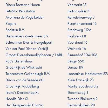
Discus Bormann Hoorn
Veemarkt 15
Pets&Co Pets station
Stationsplein 21
Avonturia de Vogelkelder
Kerketuinenweg 3
Zagers
Rucphensestraat 16
Spektuin B.V.
Bredeweg 112A
Diervoeders Zoetermeer B.V.
Storkstraat 8
Schuurman Dier & Hengelsport
Voorstraat 16
Van der Poel Dier en Verblijf
Weihoek 16
Gropet Dierenbenodigdheden / LABU
Binnenhof 104-106
Rob's Dierenshop
Slinge 550
GroenRijk de Wilskracht
Donau 119
Tuincentrum Ockenburgh B.V.
Loosduinse Hoofdstraat 87
Discus van de Vreede 601
Klein Frankrijk 23
GroenRijk Middelburg
Mortiereboulevard 2
Franc's Dierenshop XL
Theemsweg 1
Hoodie Dier XL
Tweede Bloksweg 2
Uw Dierspecialist ChaNa
Strawinskiplein 20