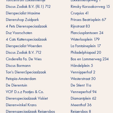
Discus Zodiak B.V. (fil.1) 712
Rimsky Korssakovweg 15
Dierspecialist Maxime
Cruquius 41
Dierenshop Zuidpark
Prinses Beatrixplein 67
4 Pets Dierenspeciaalzaak
Rijnstraat 83
Dsz Voorschoten
Planciusplantsoen 24
4 Cats Kattenspeciaalzaak
Waterlooplein 179
Dierspecialist Woerden
La Fontaineplein 17
Discus Zodiak B.V. 712
Philadelphiapad 20
Cinderella Fa. De Vries
Bos en Lommerweg 234
Discus Bormann
Händelplein 5
Ton's DierenSpeciaalzaak
Vennipperhof 2
Petopia-Amsterdam
Westerstraat 50
De Dierentuin
De Stient 11a
VOF D.s.z Pootjes & Co.
Venneperhof 94
Dierenspeciaalzaak Viskiet
Diamantplein 62
Dierenwinkel Krans
Meenthof 36
Dierenspeciaalzaak Reigersbos
Reigersbos 8