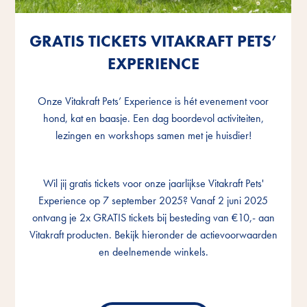
GRATIS TICKETS VITAKRAFT PETS’
GRATIS TICKETS VITAKRAFT PETS’
GRATIS TICKETS VITAKRAFT PETS’
EXPERIENCE
EXPERIENCE
EXPERIENCE
Onze Vitakraft Pets’ Experience is hét evenement voor
Onze Vitakraft Pets’ Experience is hét evenement voor
Onze Vitakraft Pets’ Experience is hét evenement voor
hond, kat en baasje. Een dag boordevol activiteiten,
hond, kat en baasje. Een dag boordevol activiteiten,
hond, kat en baasje. Een dag boordevol activiteiten,
lezingen en workshops samen met je huisdier!
lezingen en workshops samen met je huisdier!
lezingen en workshops samen met je huisdier!
Wil jij gratis tickets voor onze jaarlijkse Vitakraft Pets'
Wil jij gratis tickets voor onze jaarlijkse Vitakraft Pets'
Wil jij gratis tickets voor onze jaarlijkse Vitakraft Pets'
Experience op 7 september 2025? Vanaf 2 juni 2025
Experience op 7 september 2025? Vanaf 2 juni 2025
Experience op 7 september 2025? Vanaf 2 juni 2025
ontvang je 2x GRATIS tickets bij besteding van €10,- aan
ontvang je 2x GRATIS tickets bij besteding van €10,- aan
ontvang je 2x GRATIS tickets bij besteding van €10,- aan
Vitakraft producten. Bekijk hieronder de actievoorwaarden
Vitakraft producten. Bekijk hieronder de actievoorwaarden
Vitakraft producten. Bekijk hieronder de actievoorwaarden
en deelnemende winkels.
en deelnemende winkels.
en deelnemende winkels.