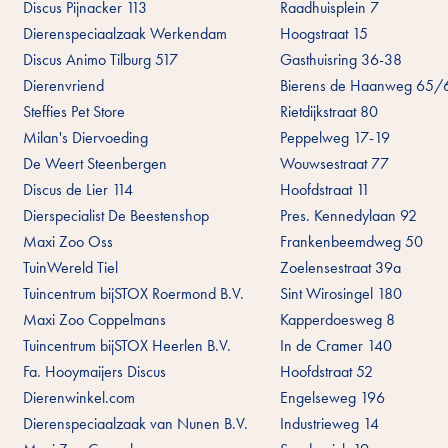
Discus Pijnacker 113
Raadhuisplein 7
Dierenspeciaalzaak Werkendam
Hoogstraat 15
Discus Animo Tilburg 517
Gasthuisring 36-38
Dierenvriend
Bierens de Haanweg 65/
Steffies Pet Store
Rietdijkstraat 80
Milan's Diervoeding
Peppelweg 17-19
De Weert Steenbergen
Wouwsestraat 77
Discus de Lier 114
Hoofdstraat 11
Dierspecialist De Beestenshop
Pres. Kennedylaan 92
Maxi Zoo Oss
Frankenbeemdweg 50
TuinWereld Tiel
Zoelensestraat 39a
Tuincentrum bijSTOX Roermond B.V.
Sint Wirosingel 180
Maxi Zoo Coppelmans
Kapperdoesweg 8
Tuincentrum bijSTOX Heerlen B.V.
In de Cramer 140
Fa. Hooymaijers Discus
Hoofdstraat 52
Dierenwinkel.com
Engelseweg 196
Dierenspeciaalzaak van Nunen B.V.
Industrieweg 14