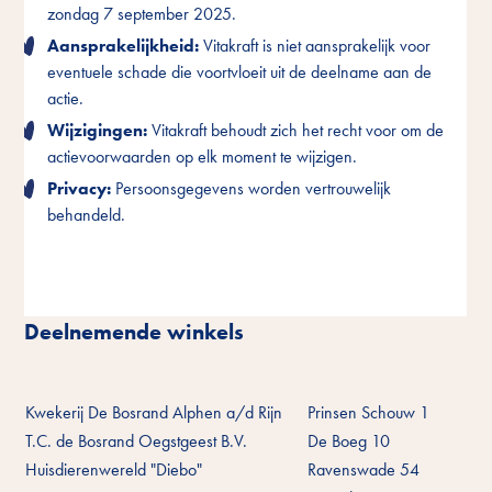
zondag 7 september 2025.
zondag 7 september 2025.
zondag 7 september 2025.
Aansprakelijkheid:
Aansprakelijkheid:
Aansprakelijkheid:
Vitakraft is niet aansprakelijk voor
Vitakraft is niet aansprakelijk voor
Vitakraft is niet aansprakelijk voor
eventuele schade die voortvloeit uit de deelname aan de
eventuele schade die voortvloeit uit de deelname aan de
eventuele schade die voortvloeit uit de deelname aan de
actie.
actie.
actie.
Wijzigingen:
Wijzigingen:
Wijzigingen:
Vitakraft behoudt zich het recht voor om de
Vitakraft behoudt zich het recht voor om de
Vitakraft behoudt zich het recht voor om de
actievoorwaarden op elk moment te wijzigen.
actievoorwaarden op elk moment te wijzigen.
actievoorwaarden op elk moment te wijzigen.
Privacy:
Privacy:
Privacy:
Persoonsgegevens worden vertrouwelijk
Persoonsgegevens worden vertrouwelijk
Persoonsgegevens worden vertrouwelijk
behandeld.
behandeld.
behandeld.
Deelnemende winkels
Kwekerij De Bosrand Alphen a/d Rijn
Prinsen Schouw 1
T.C. de Bosrand Oegstgeest B.V.
De Boeg 10
Huisdierenwereld "Diebo"
Ravenswade 54