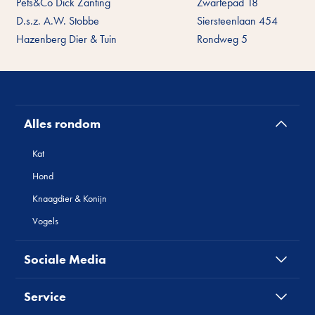
Pets&Co Dick Zanting
Zwartepad 18
D.s.z. A.W. Stobbe
Siersteenlaan 454
Hazenberg Dier & Tuin
Rondweg 5
Alles rondom
Kat
Hond
Knaagdier & Konijn
Vogels
Sociale Media
Service