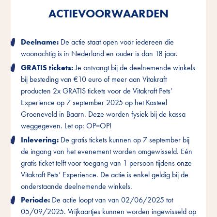
ACTIEVOORWAARDEN
ACTIEVOORWAARDEN
ACTIEVOORWAARDEN
Deelname:
Deelname:
Deelname:
De actie staat open voor iedereen die
De actie staat open voor iedereen die
De actie staat open voor iedereen die
woonachtig is in Nederland en ouder is dan 18 jaar.
woonachtig is in Nederland en ouder is dan 18 jaar.
woonachtig is in Nederland en ouder is dan 18 jaar.
GRATIS tickets:
GRATIS tickets:
GRATIS tickets:
Je ontvangt bij de deelnemende winkels
Je ontvangt bij de deelnemende winkels
Je ontvangt bij de deelnemende winkels
bij besteding van €10 euro of meer aan Vitakraft
bij besteding van €10 euro of meer aan Vitakraft
bij besteding van €10 euro of meer aan Vitakraft
producten 2x GRATIS tickets voor de Vitakraft Pets’
producten 2x GRATIS tickets voor de Vitakraft Pets’
producten 2x GRATIS tickets voor de Vitakraft Pets’
Experience op 7 september 2025 op het Kasteel
Experience op 7 september 2025 op het Kasteel
Experience op 7 september 2025 op het Kasteel
Groeneveld in Baarn. Deze worden fysiek bij de kassa
Groeneveld in Baarn. Deze worden fysiek bij de kassa
Groeneveld in Baarn. Deze worden fysiek bij de kassa
weggegeven. Let op: OP=OP!
weggegeven. Let op: OP=OP!
weggegeven. Let op: OP=OP!
Inlevering:
Inlevering:
Inlevering:
De gratis tickets kunnen op 7 september bij
De gratis tickets kunnen op 7 september bij
De gratis tickets kunnen op 7 september bij
de ingang van het evenement worden omgewisseld. Eén
de ingang van het evenement worden omgewisseld. Eén
de ingang van het evenement worden omgewisseld. Eén
gratis ticket telft voor toegang van 1 persoon tijdens onze
gratis ticket telft voor toegang van 1 persoon tijdens onze
gratis ticket telft voor toegang van 1 persoon tijdens onze
Vitakraft Pets’ Experience. De actie is enkel geldig bij de
Vitakraft Pets’ Experience. De actie is enkel geldig bij de
Vitakraft Pets’ Experience. De actie is enkel geldig bij de
onderstaande deelnemende winkels.
onderstaande deelnemende winkels.
onderstaande deelnemende winkels.
Periode:
Periode:
Periode:
De actie loopt van van 02/06/2025 tot
De actie loopt van van 02/06/2025 tot
De actie loopt van van 02/06/2025 tot
05/09/2025. Vrijkaartjes kunnen worden ingewisseld op
05/09/2025. Vrijkaartjes kunnen worden ingewisseld op
05/09/2025. Vrijkaartjes kunnen worden ingewisseld op