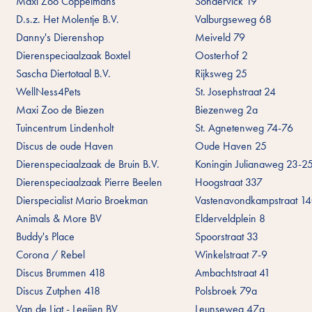
Maxi Zoo Coppelmans
Sondervick 19
D.s.z. Het Molentje B.V.
Valburgseweg 68
Danny's Dierenshop
Meiveld 79
Dierenspeciaalzaak Boxtel
Oosterhof 2
Sascha Diertotaal B.V.
Rijksweg 25
WellNess4Pets
St. Josephstraat 24
Maxi Zoo de Biezen
Biezenweg 2a
Tuincentrum Lindenholt
St. Agnetenweg 74-76
Discus de oude Haven
Oude Haven 25
Dierenspeciaalzaak de Bruin B.V.
Koningin Julianaweg 23-2
Dierenspeciaalzaak Pierre Beelen
Hoogstraat 337
Dierspecialist Mario Broekman
Vastenavondkampstraat 1
Animals & More BV
Elderveldplein 8
Buddy's Place
Spoorstraat 33
Corona / Rebel
Winkelstraat 7-9
Discus Brummen 418
Ambachtstraat 41
Discus Zutphen 418
Polsbroek 79a
Van de Ligt - Leeijen BV
Leunseweg 47a