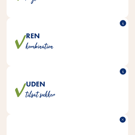
REN
®
Loftys indeholder ingen kunstige farve-,
Alle Vitakraft
kombination
smags- eller konserveringsmidler.
UDEN
Blandingerne er ikke tilsat sukker for at sikre en naturlig
tilsat sukker
kost.
LÆKKER