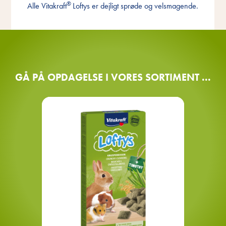
®
Alle Vitakraft
Loftys er dejligt sprøde og velsmagende.
belønning
GÅ PÅ OPDAGELSE I VORES SORTIMENT ...