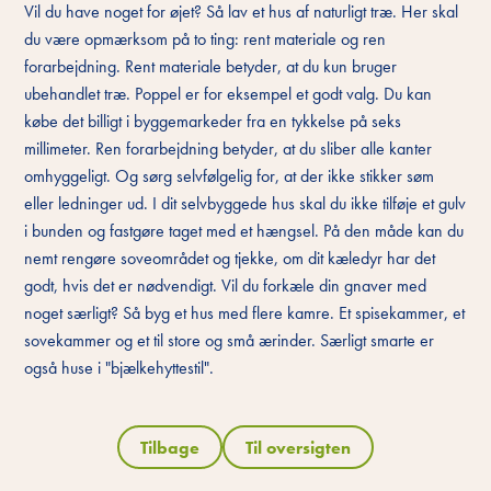
Vil du have noget for øjet? Så lav et hus af naturligt træ. Her skal
du være opmærksom på to ting: rent materiale og ren
forarbejdning. Rent materiale betyder, at du kun bruger
ubehandlet træ. Poppel er for eksempel et godt valg. Du kan
købe det billigt i byggemarkeder fra en tykkelse på seks
millimeter. Ren forarbejdning betyder, at du sliber alle kanter
omhyggeligt. Og sørg selvfølgelig for, at der ikke stikker søm
eller ledninger ud. I dit selvbyggede hus skal du ikke tilføje et gulv
i bunden og fastgøre taget med et hængsel. På den måde kan du
nemt rengøre soveområdet og tjekke, om dit kæledyr har det
godt, hvis det er nødvendigt. Vil du forkæle din gnaver med
noget særligt? Så byg et hus med flere kamre. Et spisekammer, et
sovekammer og et til store og små ærinder. Særligt smarte er
også huse i "bjælkehyttestil".
Tilbage
Til oversigten