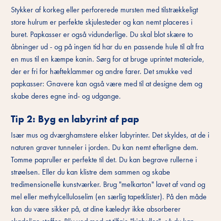
Stykker af korkeg eller perforerede mursten med tilstrækkeligt
store hulrum er perfekte skjulesteder og kan nemt placeres i
buret. Papkasser er også vidunderlige. Du skal blot skære to
åbninger ud - og på ingen tid har du en passende hule til alt fra
en mus til en kæmpe kanin. Sørg for at bruge uprintet materiale,
der er fri for hæfteklammer og andre farer. Det smukke ved
papkasser: Gnavere kan også være med til at designe dem og
skabe deres egne ind- og udgange.
Tip 2: Byg en labyrint af pap
Især mus og dværghamstere elsker labyrinter. Det skyldes, at de i
naturen graver tunneler i jorden. Du kan nemt efterligne dem.
Tomme papruller er perfekte til det. Du kan begrave rullerne i
strøelsen. Eller du kan klistre dem sammen og skabe
tredimensionelle kunstværker. Brug "melkarton" lavet af vand og
mel eller methylcelluloselim (en særlig tapetklister). På den måde
kan du være sikker på, at dine kæledyr ikke absorberer