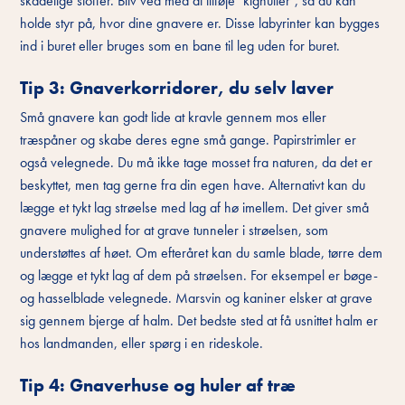
skadelige stoffer. Bliv ved med at tilføje "kighuller", så du kan
holde styr på, hvor dine gnavere er. Disse labyrinter kan bygges
ind i buret eller bruges som en bane til leg uden for buret.
Tip 3: Gnaverkorridorer, du selv laver
Små gnavere kan godt lide at kravle gennem mos eller
træspåner og skabe deres egne små gange. Papirstrimler er
også velegnede. Du må ikke tage mosset fra naturen, da det er
beskyttet, men tag gerne fra din egen have. Alternativt kan du
lægge et tykt lag strøelse med lag af hø imellem. Det giver små
gnavere mulighed for at grave tunneler i strøelsen, som
understøttes af høet. Om efteråret kan du samle blade, tørre dem
og lægge et tykt lag af dem på strøelsen. For eksempel er bøge-
og hasselblade velegnede. Marsvin og kaniner elsker at grave
sig gennem bjerge af halm. Det bedste sted at få usnittet halm er
hos landmanden, eller spørg i en rideskole.
Tip 4: Gnaverhuse og huler af træ