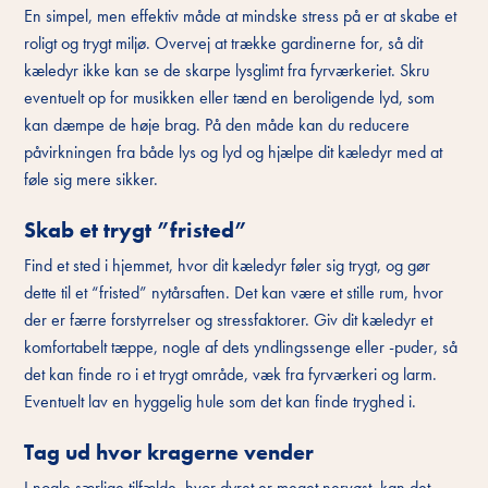
En simpel, men effektiv måde at mindske stress på er at skabe et
roligt og trygt miljø. Overvej at trække gardinerne for, så dit
kæledyr ikke kan se de skarpe lysglimt fra fyrværkeriet. Skru
eventuelt op for musikken eller tænd en beroligende lyd, som
kan dæmpe de høje brag. På den måde kan du reducere
påvirkningen fra både lys og lyd og hjælpe dit kæledyr med at
føle sig mere sikker.
Skab et trygt ”fristed”
Find et sted i hjemmet, hvor dit kæledyr føler sig trygt, og gør
dette til et “fristed” nytårsaften. Det kan være et stille rum, hvor
der er færre forstyrrelser og stressfaktorer. Giv dit kæledyr et
komfortabelt tæppe, nogle af dets yndlingssenge eller -puder, så
det kan finde ro i et trygt område, væk fra fyrværkeri og larm.
Eventuelt lav en hyggelig hule som det kan finde tryghed i.
Tag ud hvor kragerne vender
I nogle særlige tilfælde, hvor dyret er meget nervøst, kan det