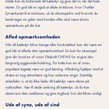
måde kan du forberede dit kæledyr og give det ro, før det hele
starter. En god idé er også at aftale et tidsrum, hvor I holder
fyrværkeriet til et minimum, så du eksempelvis ved hvornår du
bedst tager en gåtur med hunden eller skal være ekstra
opmærksom på din kat.
Afled opmærksomheden
Når dit kæledyr bliver bange eller forskrækket, kan det være en
god idé at aflede dets opmærksomhed. Du kan for eksempel
give din hund en af vores Vitakraft CHEWS for at give den
langvarig tyggeunderholdning. For katte kan en af vores
populære legetøj være en god løsning. Afledning hjælper med at
skabe en tryg atmosfære og kan reducere angst. Samtidig
anbefaler vi, at du ikke lader dit kæledyr være alene på
nytårsaften. Vær til stede omkring dit kæledyr, så du kan
observere dets reaktioner og give tryghed, hvis det bliver uroligt.
Ude af syne, ude af sind