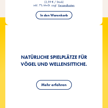
(2,59 € / Stück)
inkl. 7% MwSt. zzgl.
Versandkosten
In den Warenkorb
ÜBERALL DABEI SEIN: SO WIRD
ÜBERALL DABEI SEIN: SO WIRD
NATÜRLICHE SPIELPLÄTZE FÜR
SOMMER, SONNE –
SOMMER, SONNE –
DEIN WELLENSITTICH HANDZAHM.
DEIN WELLENSITTICH HANDZAHM.
VÖGEL UND WELLENSITTICHE.
WELLENSITTICHWETTER!
WELLENSITTICHWETTER!
Mehr erfahren
Mehr erfahren
Mehr erfahren
Mehr erfahren
Mehr erfahren