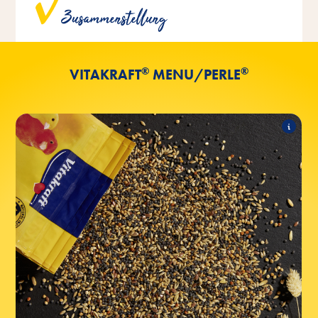
entwickelt und ideal auf die Bedürfnisse der jeweiligen
Zusammenstellung
Vogelart abgestimmt.
®
®
VITAKRAFT
MENU/PERLE
®
Kanarien Perle
Folgende Produkte zählen zum Sortiment:
®
Kanarien Perle