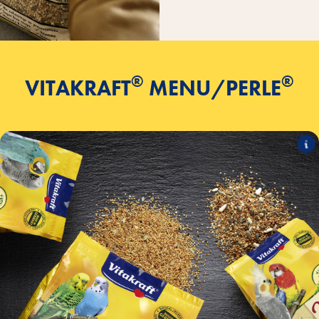
®
®
VITAKRAFT
MENU/PERLE
Meny
Følgende produkter er en del av sortimentet:
Meny for undulater