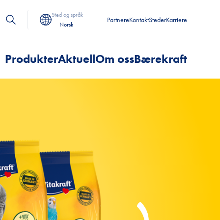
Sted og språk
Partnere
Kontakt
Steder
Karriere
Norsk
Produkter
Aktuell
Om oss
Bærekraft