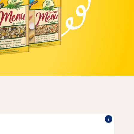
difulle urter som persille, ribbegras og timian, som kan