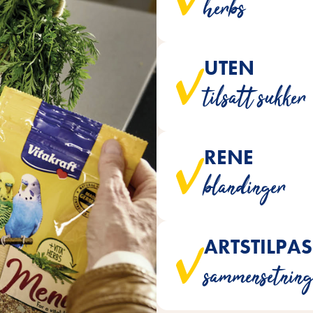
herbs
UTEN
Blandingene er ikke 
tilsatt sukker
RENE
Ingen av våre fuglefôr er ti
blandinger
ARTSTILPAS
Alle hovedfôrene er utvikle
sammensetnin
skreddersydd ti