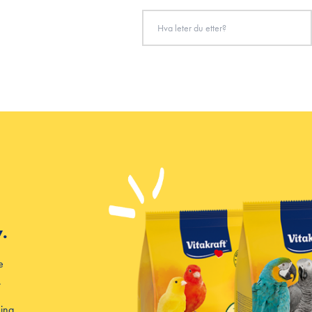
v.
e
.
ing