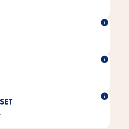
bidra til økt velvære.
tilsatt sukker for å sikre et naturlig kosthold.
lsatt kunstige farger, smaker eller konserveringsmidler.
SET
t i samarbeid med veterinærer og fugleeksperter, og er
g
l behovene til de respektive fugleartene.