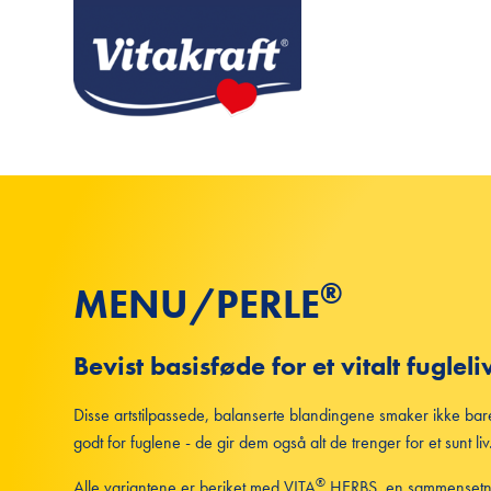
®
MENU/PERLE
Bevist basisføde for et vitalt fugleli
Disse artstilpassede, balanserte blandingene smaker ikke bar
godt for fuglene - de gir dem også alt de trenger for et sunt liv
®
Alle variantene er beriket med VITA
HERBS, en sammensetn