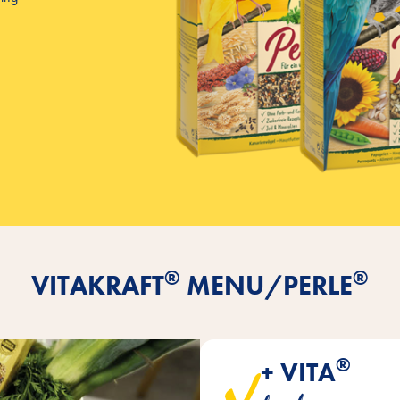
®
®
VITAKRAFT
MENU/PERLE
®
+ VITA
Alle variantene inneholder ver