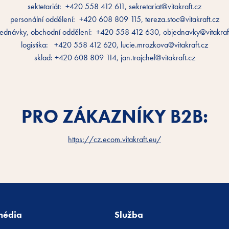
sektetariát: +420 558 412 611, sekretariat@vitakraft.cz
personální oddělení: +420 608 809 115, tereza.stoc@vitakraft.cz
ednávky, obchodní oddělení: +420 558 412 630, objednavky@vitakraf
logistika: +420 558 412 620, lucie.mrozkova@vitakraft.cz
sklad: +420 608 809 114, jan.trajchel@vitakraft.cz
PRO ZÁKAZNÍKY B2B:
https://cz.ecom.vitakraft.eu/
média
Služba