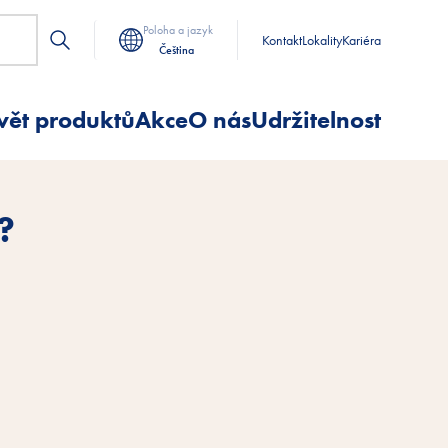
Poloha a jazyk
Kontakt
Lokality
Kariéra
Čeština
vět produktů
Akce
O nás
Udržitelnost
?