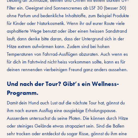
Liebling an Schnauze, Beinen und Ohren mit einem starken UV-
Filter ein. Geeignet sind Sonnencremes ab LSF 30 (besser 50)
ohne Parfum und bedenkliche Inhaltstoffe, zum Beispiel Produkte
für Kinder oder Naturkosmetik. Wenn ihr auf eurer Route viele
asphaltierte Wege benutzt oder über einen heissen Sandstrand
lauft, dann denke bitte daran, dass der Untergrund sich in der
Hitze extrem aufwärmen kann. Zudem sind bei hohen
Temperaturen von Fahrrad-Ausflügen abzuraten. Auch wenn es
für dich im Fahrtwind nicht heiss vorkommen sollte, kann es für
deinen rennenden vierbeinigen Freund ganz anders aussehen.
Und nach der Tour? Gibt’s ein Wellness-
Programm.
Damit dein Hund auch Lust auf die nächste Tour hat, gönnst du
ihm nach eurem Ausflug eine ausgiebige Erholungspause.
Ausserdem untersuchst du seine Pfoten. Die können durch Hitze
oder steiniges Gelände etwas strapaziert sein. Sind die Ballen
sehr trocken oder entdeckst du sogar Risse, gönnst du ihm eine