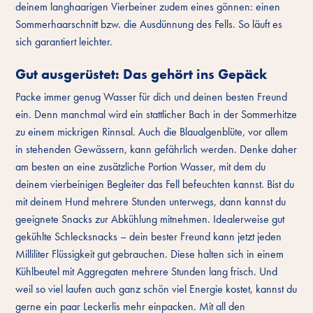
deinem langhaarigen Vierbeiner zudem eines gönnen: einen
Sommerhaarschnitt bzw. die Ausdünnung des Fells. So läuft es
sich garantiert leichter.
Gut ausgerüstet: Das gehört ins Gepäck
Packe immer genug Wasser für dich und deinen besten Freund
ein. Denn manchmal wird ein stattlicher Bach in der Sommerhitze
zu einem mickrigen Rinnsal. Auch die Blaualgenblüte, vor allem
in stehenden Gewässern, kann gefährlich werden. Denke daher
am besten an eine zusätzliche Portion Wasser, mit dem du
deinem vierbeinigen Begleiter das Fell befeuchten kannst. Bist du
mit deinem Hund mehrere Stunden unterwegs, dann kannst du
geeignete Snacks zur Abkühlung mitnehmen. Idealerweise gut
gekühlte Schlecksnacks – dein bester Freund kann jetzt jeden
Milliliter Flüssigkeit gut gebrauchen. Diese halten sich in einem
Kühlbeutel mit Aggregaten mehrere Stunden lang frisch. Und
weil so viel laufen auch ganz schön viel Energie kostet, kannst du
gerne ein paar Leckerlis mehr einpacken. Mit all den