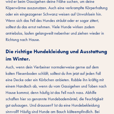
wird er beim Gassigehen deine Nähe suchen, um deine
Köperwärme auszunutzen. Auch eine verkrampfte Körperhaltung
oder ein eingezogener Schwanz weisen auf Unwohlsein hin.
Wenn sich das Fell des Hundes sträubt oder er sogar zittert,
solltest du das ernst nehmen. Viele Hunde wirken zudem
antriebslos, laufen gelangweilt nebenher und ziehen wieder in
Richtung nach Hause.
Die richtige Hundekleidung und Ausstattung
im Winter.
Auch, wenn dein Vierbeiner normalerweise gerne auf dem
kalten Fliesenboden schläft, solltest du ihm jetzt auf jeden Fall
eine Decke oder ein Körbchen anbieten. Rubble ihn kräftig mit
einem Handtuch ab, wenn du vom Gassigehen und Toben nach
Hause kommst, denn häufig ist das Fell noch nass. Abhilfe
schaffen hier so genannte Hundebademäntel, die Feuchtigkeit
gut aufsaugen. Und draussen? Ist da eine Hundebekleidung
sinnvoll? Häufig sind Hunde am Bauch kälteempfindlich. Bei