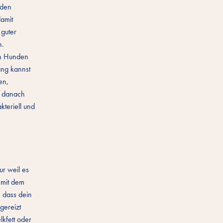
 den
damit
 guter
n.
en Hunden
ang kannst
en,
e danach
kteriell und
r weil es
 mit dem
 dass dein
gereizt
lkfett oder