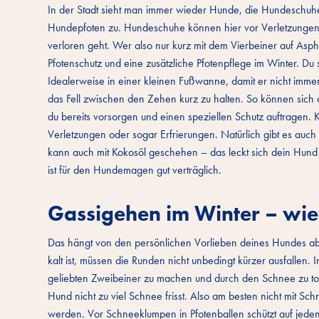
In der Stadt sieht man immer wieder Hunde, die Hundeschuhe 
Hundepfoten zu. Hundeschuhe können hier vor Verletzungen s
verloren geht. Wer also nur kurz mit dem Vierbeiner auf Asphal
Pfotenschutz und eine zusätzliche Pfotenpflege im Winter. D
Idealerweise in einer kleinen Fußwanne, damit er nicht imme
das Fell zwischen den Zehen kurz zu halten. So können sich 
du bereits vorsorgen und einen speziellen Schutz auftragen. 
Verletzungen oder sogar Erfrierungen. Natürlich gibt es auch
kann auch mit Kokosöl geschehen – das leckt sich dein Hund s
ist für den Hundemagen gut verträglich.
Gassigehen im Winter – wievi
Das hängt von den persönlichen Vorlieben deines Hundes ab
kalt ist, müssen die Runden nicht unbedingt kürzer ausfalle
geliebten Zweibeiner zu machen und durch den Schnee zu tob
Hund nicht zu viel Schnee frisst. Also am besten nicht mit 
werden. Vor Schneeklumpen in Pfotenballen schützt auf jeden F