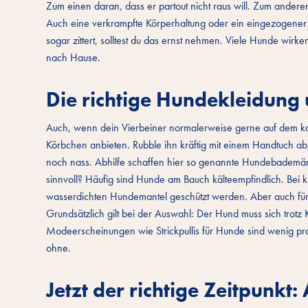
Zum einen daran, dass er partout nicht raus will. Zum and
Auch eine verkrampfte Körperhaltung oder ein eingezogener
sogar zittert, solltest du das ernst nehmen. Viele Hunde wir
nach Hause.
Die richtige Hundekleidung 
Auch, wenn dein Vierbeiner normalerweise gerne auf dem kalte
Körbchen anbieten. Rubble ihn kräftig mit einem Handtuch a
noch nass. Abhilfe schaffen hier so genannte Hundebademänt
sinnvoll? Häufig sind Hunde am Bauch kälteempfindlich. Bei
wasserdichten Hundemantel geschützt werden. Aber auch für 
Grundsätzlich gilt bei der Auswahl: Der Hund muss sich trot
Modeerscheinungen wie Strickpullis für Hunde sind wenig prak
ohne.
Jetzt der richtige Zeitpunkt: