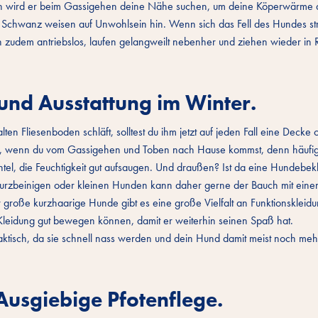
eren wird er beim Gassigehen deine Nähe suchen, um deine Köperwärme 
 Schwanz weisen auf Unwohlsein hin. Wenn sich das Fell des Hundes str
ken zudem antriebslos, laufen gelangweilt nebenher und ziehen wieder in 
und Ausstattung im Winter.
n Fliesenboden schläft, solltest du ihm jetzt auf jeden Fall eine Decke 
b, wenn du vom Gassigehen und Toben nach Hause kommst, denn häufig i
el, die Feuchtigkeit gut aufsaugen. Und draußen? Ist da eine Hundebek
 kurzbeinigen oder kleinen Hunden kann daher gerne der Bauch mit ein
große kurzhaarige Hunde gibt es eine große Vielfalt an Funktionskleidu
z Kleidung gut bewegen können, damit er weiterhin seinen Spaß hat.
tisch, da sie schnell nass werden und dein Hund damit meist noch mehr 
 Ausgiebige Pfotenflege.