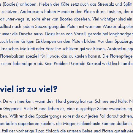
(Booties) anhaben. Neben der Kälte setzt auch das Streusalz und Splitt
chützen. Andererseits haben Hunde in den Pfoten ihren Tastsinn, der 
t unterwegs ist, sollte eher von Booties absehen. Viel wichtiger sind ein
u solltest nach jedem Spaziergang die Pfoten mit warmem Wasser abspüle
r unter die Dusche muss. Dazu ist es von Vorteil, gerade bei langhaarig
auch keine lästigen Eisklumpen an den Pfoten bilden. Vor dem Spazierg
Klassisches Melkfett oder Vaseline schützen gut vor Rissen, Austrocknung
 Pfotenbalsam speziell für Hunde, das du kaufen kannst. Die Pfotenpfleg
icher liebend gern ab. Kein Problem! Gerade Kokosöl wirkt leicht antiba
el ist zu viel?
. Du wirst merken, wann dein Hund genug hat von Schnee und Kälte. Nu
n. Im Gegenteil: Viele Hunde lieben es, eine ausgiebige Schneewanderung
en. Während des Spaziergangs solltest du auf jeden Fall darauf achten,
Schneebällen apportieren spielen, die Magenschleimhäute können dadurch 
all der vorherige Tipp: Einfach die unteren Beine und Pfoten gut mit Me