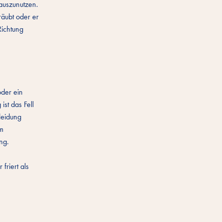
auszunutzen.
äubt oder er
Richtung
oder ein
st das Fell
leidung
em
ng.
friert als