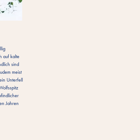
lig
 auf kalte
dlich sind
zudem meist
in Unterfell
Wolfsspitz
findlicher
den Jahren