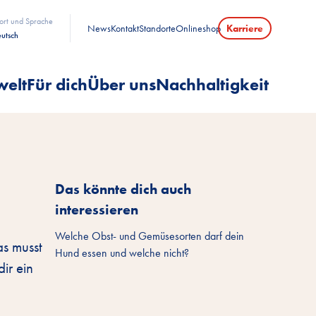
ort und Sprache
News
Kontakt
Standorte
Onlineshop
Karriere
utsch
welt
Für dich
Über uns
Nachhaltigkeit
Das könnte dich auch
interessieren
Welche Obst- und Gemüsesorten darf dein
as musst
Hund essen und welche nicht?
ir ein