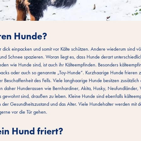
eren Hunde?
dick einpacken und somit vor Kälte schützen. Andere wiederum sind völ
nd Schnee spazieren. Woran liegt es, dass Hunde derart unterschiedlich
den wie Hunde sind, ist auch ihr Kälteempfinden. Besonders kälteempfin
acks oder auch so genannte „Toy-Hunde“. Kurzhaarige Hunde frieren 
r Beschaffenheit des Fells. Viele langhaarige Hunde besitzen zusätzlich e
rotzen daher Hunderassen wie Bernhardiner, Akita, Husky, Neufundländer, 
s gewohnt sind, draußen zu leben. Kleine Hunde sind ebenfalls kälteemp
hin der Gesundheitszustand und das Alter. Viele Hundehalter werden mit 
gerne vor die Tür gehen.
in Hund friert?