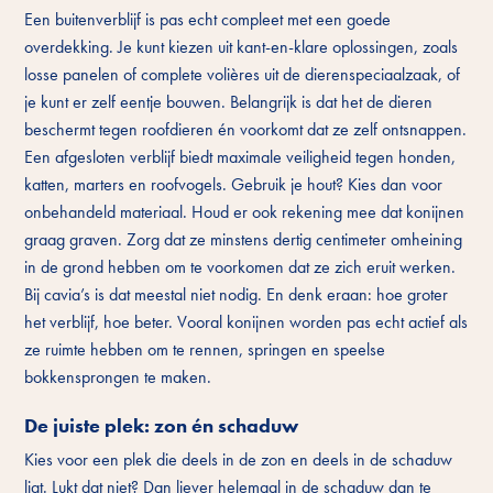
Een buitenverblijf is pas echt compleet met een goede
overdekking. Je kunt kiezen uit kant-en-klare oplossingen, zoals
losse panelen of complete volières uit de dierenspeciaalzaak, of
je kunt er zelf eentje bouwen. Belangrijk is dat het de dieren
beschermt tegen roofdieren én voorkomt dat ze zelf ontsnappen.
Een afgesloten verblijf biedt maximale veiligheid tegen honden,
katten, marters en roofvogels. Gebruik je hout? Kies dan voor
onbehandeld materiaal. Houd er ook rekening mee dat konijnen
graag graven. Zorg dat ze minstens dertig centimeter omheining
in de grond hebben om te voorkomen dat ze zich eruit werken.
Bij cavia’s is dat meestal niet nodig. En denk eraan: hoe groter
het verblijf, hoe beter. Vooral konijnen worden pas echt actief als
ze ruimte hebben om te rennen, springen en speelse
bokkensprongen te maken.
De juiste plek: zon én schaduw
Kies voor een plek die deels in de zon en deels in de schaduw
ligt. Lukt dat niet? Dan liever helemaal in de schaduw dan te