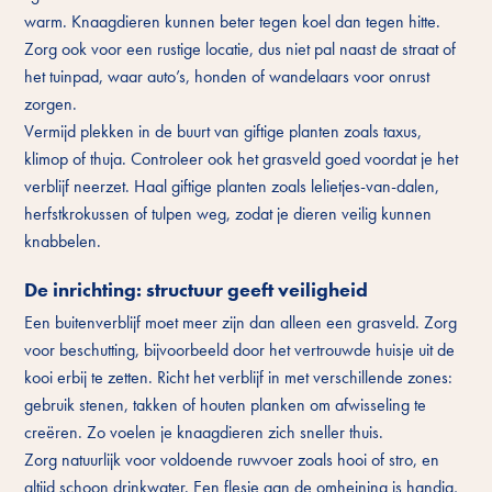
warm. Knaagdieren kunnen beter tegen koel dan tegen hitte.
Zorg ook voor een rustige locatie, dus niet pal naast de straat of
het tuinpad, waar auto’s, honden of wandelaars voor onrust
zorgen.
Vermijd plekken in de buurt van giftige planten zoals taxus,
klimop of thuja. Controleer ook het grasveld goed voordat je het
verblijf neerzet. Haal giftige planten zoals lelietjes-van-dalen,
herfstkrokussen of tulpen weg, zodat je dieren veilig kunnen
knabbelen.
De inrichting: structuur geeft veiligheid
Een buitenverblijf moet meer zijn dan alleen een grasveld. Zorg
voor beschutting, bijvoorbeeld door het vertrouwde huisje uit de
kooi erbij te zetten. Richt het verblijf in met verschillende zones:
gebruik stenen, takken of houten planken om afwisseling te
creëren. Zo voelen je knaagdieren zich sneller thuis.
Zorg natuurlijk voor voldoende ruwvoer zoals hooi of stro, en
altijd schoon drinkwater. Een flesje aan de omheining is handig,