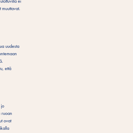
lottuvilla ei
t muuttavat.
ttua uudesta
 tuntemaan
ä.
u, että
 jo
ä ruoan
ut ovat
ikalla