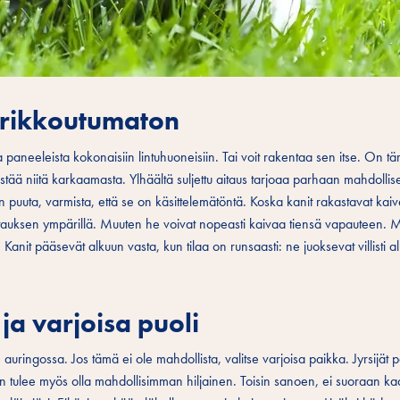
a rikkoutumaton
ta paneeleista kokonaisiin lintuhuoneisiin. Tai voit rakentaa sen itse. On tä
a estää niitä karkaamasta. Ylhäältä suljettu aitaus tarjoaa parhaan mahdolli
oon puuta, varmista, että se on käsittelemätöntä. Koska kanit rakastavat kai
aitauksen ympärillä. Muuten he voivat nopeasti kaivaa tiensä vapauteen. M
 Kanit pääsevät alkuun vasta, kun tilaa on runsaasti: ne juoksevat villisti a
ja varjoisa puoli
n auringossa. Jos tämä ei ole mahdollista, valitse varjoisa paikka. Jyrsijät 
 tulee myös olla mahdollisimman hiljainen. Toisin sanoen, ei suoraan kad