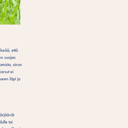
rkeää, että
sen suojan
vamista, sinun
arsut ei
lueen läpi ja
pärjäävät
ulle tai