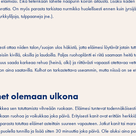
tä eläimiäsi. Eikä tietenkään lähelle naapurin koiran aitausta. Lisäksi käden u
murattia. On myös parasta tarkistaa nurmikko huolellisesti ennen kuin jyrsijä
yrkkyliljoja, tulppaaneja jne.).
sti ottaa niiden talon/suojan ulos häkistä, jotta eläimesi löytävät jotain tu
siin kivillä, oksilla ja laudoilla. Paljas ruohopläntti ei riitä saamaan heitä
uus saada karkeaa rehua (heinä, olki) ja riittävästi vapaasti otettavaa vett
on aina saatavilla. Kulhot on tarkastettava useammin, mutta niissä on se et
imet olemaan ulkona
kkea sen totuttamista vihreään ruokaan. Eläimesi tuntevat todennäköisesti
ukaan ruohoa ja voikukkaa joka päivä. Erityisesti kanit ovat erittäin herkki
arasta totuttaa eläimet asteittain suureen vapauteen. Jotkut kanit tai mars
ta puolella tunnilla ja lisää sitten 30 minuuttia joka päivä. Ole aluksi aina pa