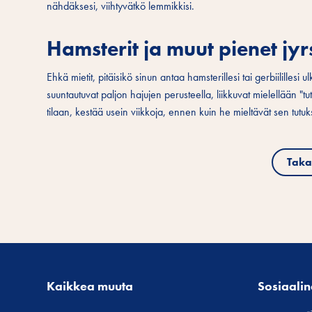
nähdäksesi, viihtyvätkö lemmikkisi.
Hamsterit ja muut pienet jyrs
Ehkä mietit, pitäisikö sinun antaa hamsterillesi tai gerbiilillesi ul
suuntautuvat paljon hajujen perusteella, liikkuvat mielellään "t
tilaan, kestää usein viikkoja, ennen kuin he mieltävät sen tutuk
Taka
Kaikkea muuta
Sosiaali