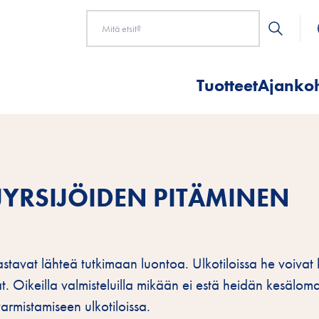
Tuotteet
Ajankoh
JYRSIJÖIDEN PITÄMINEN
kastavat lähteä tutkimaan luontoa. Ulkotiloissa he voivat
at. Oikeilla valmisteluilla mikään ei estä heidän kesälom
rmistamiseen ulkotiloissa.