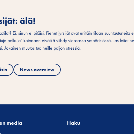
ijät: älä!
kotilat? Ei, sinun ei pitäisi. Pienet jyrsijät ovat erittäin tilaan suuntautuneita
uttuja polkuja" kotonaan eivätkä viihdy vieraassa ympäristössä. Jos laitat n
si. Jokainen muutos tuo heille paljon stressiä.
isin
News overview
nen media
Haku