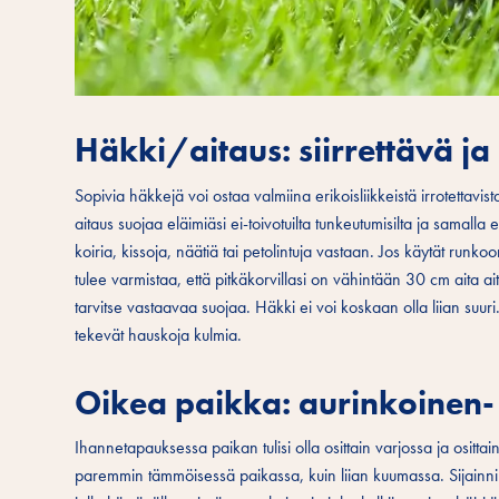
Häkki/aitaus: siirrettävä j
Sopivia häkkejä voi ostaa valmiina erikoisliikkeistä irrotettavis
aitaus suojaa eläimiäsi ei-toivotuilta tunkeutumisilta ja samall
koiria, kissoja, näätiä tai petolintuja vastaan. Jos käytät runk
tulee varmistaa, että pitkäkorvillasi on vähintään 30 cm aita 
tarvitse vastaavaa suojaa. Häkki ei voi koskaan olla liian suuri.
tekevät hauskoja kulmia.
Oikea paikka: aurinkoinen- 
Ihannetapauksessa paikan tulisi olla osittain varjossa ja osittai
paremmin tämmöisessä paikassa, kuin liian kuumassa. Sijainnin