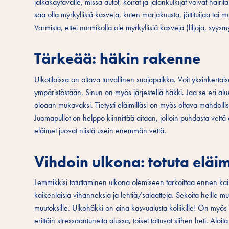
jalkakäytävälle, missä autot, koirat ja jalankulkijat voivat häiri
saa olla myrkyllisiä kasveja, kuten marjakuusta, jättituijaa tai 
Varmista, ettei nurmikolla ole myrkyllisiä kasveja (liljoja, syysm
Tärkeää: häkin rakenne
Ulkotiloissa on oltava turvallinen suojapaikka. Voit yksinkertaise
ympäristöstään. Sinun on myös järjestellä häkki. Jaa se eri aluei
oloaan mukavaksi. Tietysti eläimilläsi on myös oltava mahdollis
Juomapullot on helppo kiinnittää aitaan, jolloin puhdasta vettä 
eläimet juovat niistä usein enemmän vettä.
Vihdoin ulkona: totuta elä
Lemmikkisi totuttaminen ulkona olemiseen tarkoittaa ennen kai
kaikenlaisia vihanneksia ja lehtiä/salaatteja. Sekoita heille m
muutoksille. Ulkohäkki on aina kasvualusta koliikille! On myös p
erittäin stressaantuneita alussa, toiset tottuvat siihen heti. Aloi