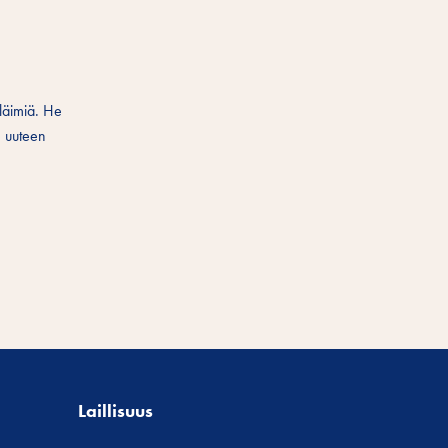
 eläimiä. He
e uuteen
Laillisuus