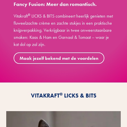
Fancy Fusion: Meer dan romantisch.
®
Vitakraft
LICKS & BITS combineert heerlijk genieten met
fluweelzachte crème en zachte stukjes in een praktische
knijpverpakking. Verkrijgbaar in twee onweerstaanbare
smaken: Kaas & Ham en Garnaal & Tomaat – waar je
kat dol op zal zijn.
Maak jezelf bekend met de voordelen
®
VITAKRAFT
LICKS & BITS