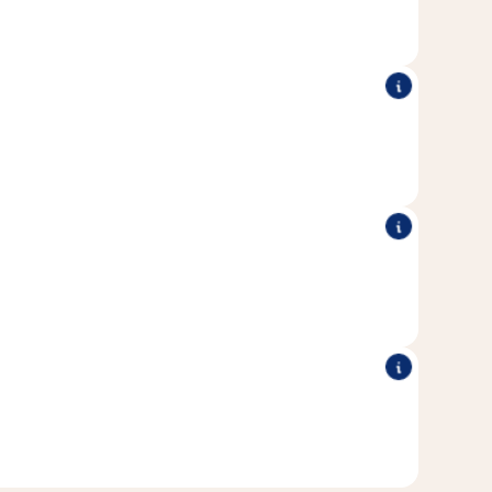
kočky.
lné kapsičce se dá krém perfektně dávkovat a je vhodný i
o domácnosti s více kočkami.
římo z ruky a tak přirozeně podpořit blízkost ke svému
miláčkovi.
idaného cukru, obilovin, barviv a konzervačních látek.