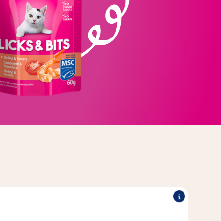
vého základu a jemných kousků – osloví i ty nejnáročnější