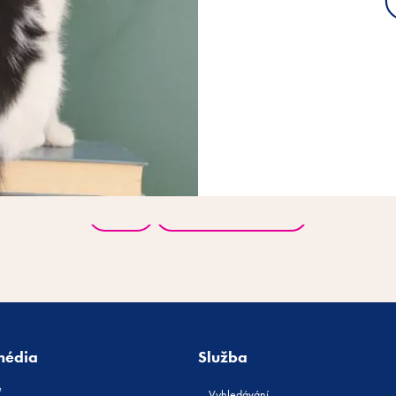
Zpět
Všechny produkty
média
Služba
Vyhledávání