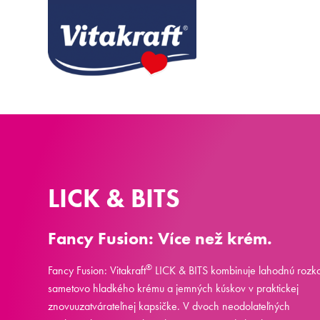
LICK & BITS
Fancy Fusion: Více než krém.
®
Fancy Fusion: Vitakraft
LICK & BITS kombinuje lahodnú rozk
sametovo hladkého krému a jemných kúskov v praktickej
znovuuzatvárateľnej kapsičke. V dvoch neodolateľných