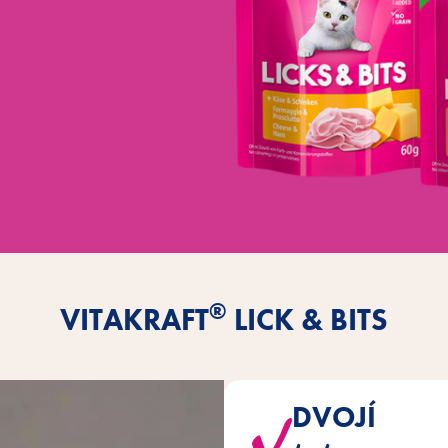
®
VITAKRAFT
LICK & BITS
DVOJÍ
Dvojí textura – spojení sameto