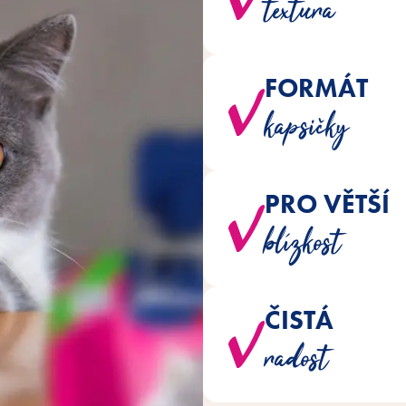
textura
FORMÁT
V inovativní, znovu uzavírate
kapsičky
pr
PRO VĚTŠÍ
Lahodný krém můžete podávat p
blízkost
ČISTÁ
Pamlsky jsou vyráběny bez př
radost