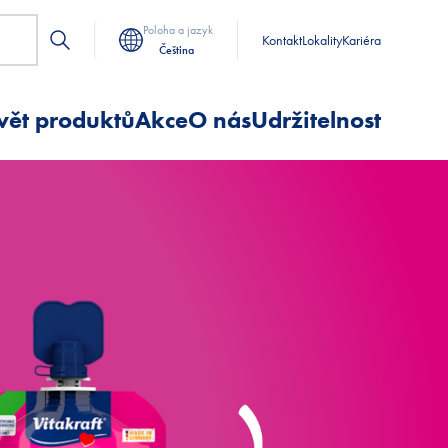
Poloha a jazyk
Kontakt
Lokality
Kariéra
Čeština
vět produktů
Akce
O nás
Udržitelnost