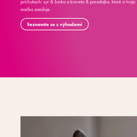
príchutiach: syr & šunka a kreveta & paradajka, ktoré si tvoja
mačka zamiluje.
Seznamte se s výhodami