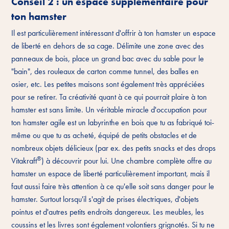
Conseil 2 : un espace supplémentaire pour
ton hamster
Il est particulièrement intéressant d'offrir à ton hamster un espace
de liberté en dehors de sa cage. Délimite une zone avec des
panneaux de bois, place un grand bac avec du sable pour le
"bain", des rouleaux de carton comme tunnel, des balles en
osier, etc. Les petites maisons sont également très appréciées
pour se retirer. Ta créativité quant à ce qui pourrait plaire à ton
hamster est sans limite. Un véritable miracle d'occupation pour
ton hamster agile est un labyrinthe en bois que tu as fabriqué toi-
même ou que tu as acheté, équipé de petits obstacles et de
nombreux objets délicieux (par ex. des petits snacks et des drops
®
Vitakraft
) à découvrir pour lui. Une chambre complète offre au
hamster un espace de liberté particulièrement important, mais il
faut aussi faire très attention à ce qu'elle soit sans danger pour le
hamster. Surtout lorsqu'il s'agit de prises électriques, d'objets
pointus et d'autres petits endroits dangereux. Les meubles, les
coussins et les livres sont également volontiers grignotés. Si tu ne