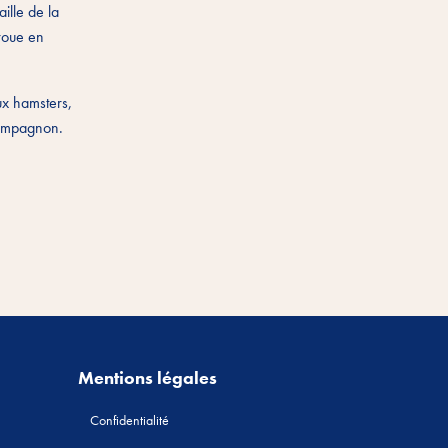
ille de la
 roue en
ux hamsters,
 compagnon.
Mentions légales
Confidentialité