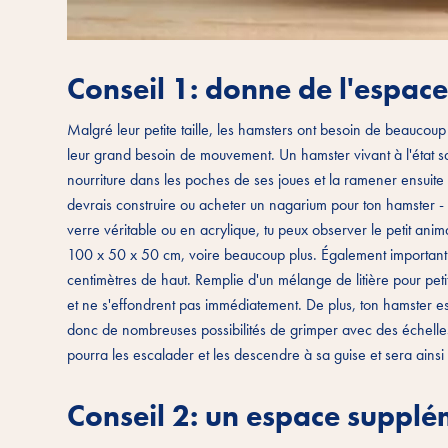
Conseil 1: donne de l'espac
Malgré leur petite taille, les hamsters ont besoin de beaucoup 
leur grand besoin de mouvement. Un hamster vivant à l'état s
nourriture dans les poches de ses joues et la ramener ensuite 
devrais construire ou acheter un nagarium pour ton hamster -
verre véritable ou en acrylique, tu peux observer le petit anima
100 x 50 x 50 cm, voire beaucoup plus. Également important:
centimètres de haut. Remplie d'un mélange de litière pour petits
et ne s'effondrent pas immédiatement. De plus, ton hamster est
donc de nombreuses possibilités de grimper avec des échelles,
pourra les escalader et les descendre à sa guise et sera ains
Conseil 2: un espace supplé