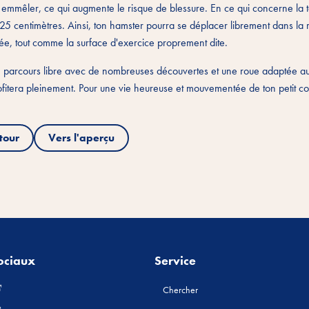
 emmêler, ce qui augmente le risque de blessure. En ce qui concerne la ta
ns 25 centimètres. Ainsi, ton hamster pourra se déplacer librement dans la
mée, tout comme la surface d'exercice proprement dite.
un parcours libre avec de nombreuses découvertes et une roue adaptée a
profitera pleinement. Pour une vie heureuse et mouvementée de ton petit
tour
Vers l'aperçu
ociaux
Service
Chercher