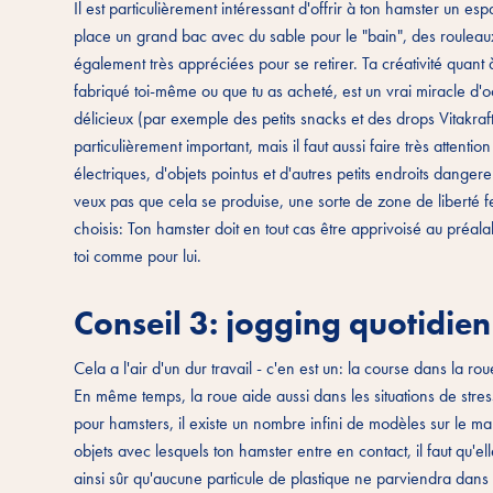
Il est particulièrement intéressant d'offrir à ton hamster un
place un grand bac avec du sable pour le "bain", des rouleaux
également très appréciées pour se retirer. Ta créativité quant à
fabriqué toi-même ou que tu as acheté, est un vrai miracle d'
délicieux (par exemple des petits snacks et des drops Vitakraf
particulièrement important, mais il faut aussi faire très attentio
électriques, d'objets pointus et d'autres petits endroits danger
veux pas que cela se produise, une sorte de zone de liberté fer
choisis: Ton hamster doit en tout cas être apprivoisé au préala
toi comme pour lui.
Conseil 3: jogging quotidie
Cela a l'air d'un dur travail - c'en est un: la course dans la ro
En même temps, la roue aide aussi dans les situations de stres
pour hamsters, il existe un nombre infini de modèles sur le m
objets avec lesquels ton hamster entre en contact, il faut qu'el
ainsi sûr qu'aucune particule de plastique ne parviendra dans 