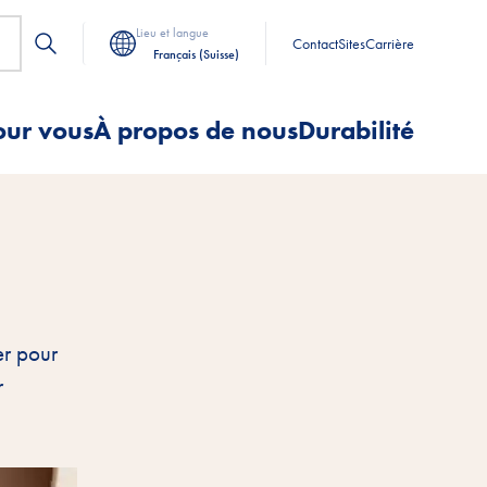
Lieu et langue
Contact
Sites
Carrière
Français (Suisse)
our vous
À propos de nous
Durabilité
er pour
r