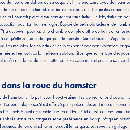
 espace de liberté en dehors de sa cage. Délimite une zone avec des panne
 de carton comme tunnel, des balles en osier, etc. Les petites cabanes s
 ce qui pourrait plaire à ton hamster est sans limite. Un labyrinthe en boi
occupation pour ton hamster agile. Équipé de petits obstacles et de nombr
®
t
) à découvrir pour lui. Une chambre complète offre au hamster un espa
n à ce qu'elle soit sans danger pour le hamster. Surtout lorsqu'il s'agit de p
eux. Les meubles, les coussins et les livres sont également volontiers grigno
mée est en tout cas la meilleure solution. Quel que soit le type d'espace 
ble, afin que le fait de le remettre dans sa cage ne soit pas une source d
n dans la roue du hamster
ue du hamster. Ici, le petit sportif peut vraiment se donner à fond quand il
s. Par exemple, lorsqu'il est effrayé par quelque chose. En ce qui concer
arché - mais à quoi ressemble une roue idéale? Ici aussi, comme pour tous
le soit résistante aux rongeurs et de préférence en bois plutôt qu'en plasti
l'estomac de ton animal favori lorsqu'il le rongera. Les roues en grillage 