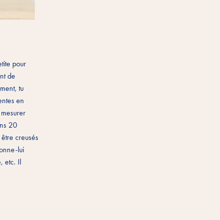
tite pour
nt de
ment, tu
entes en
s mesurer
ins 20
t être creusés
Donne-lui
etc. Il