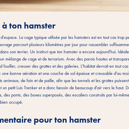
e à ton hamster
d'espace. La cage typique utilisée par les hamsters est en tout cas trop pe
auvage parcourt plusieurs kilomètres par jour pour rassembler suffisamme
dans son terrier. Un instinct que ton hamster a encore aujourd'hui. Idéale
 un mélange de cage et de terrarium. Avec des parois hautes et transpar
l fouiller, creuser des grottes et des galeries. L'habitat devrait en tout ca
 une bonne aération et une couche de sol épaisse et creusable d'au mo
 animaux, de foin et de paille, afin que les tunnels et les grottes puissen
 un petit Luis Trenker et a donc besoin de beaucoup d'air vers le haut. 
 des ponts, des boxes superposés, des escaliers construits par lui-même, 
i bien occupé.
mentaire pour ton hamster