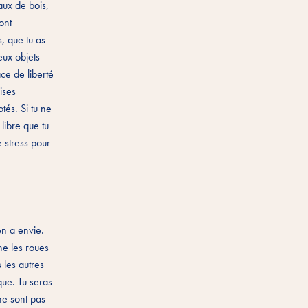
aux de bois,
ont
s, que tu as
eux objets
ce de liberté
rises
tés. Si tu ne
libre que tu
e stress pour
 en a envie.
ne les roues
 les autres
que. Tu seras
ne sont pas