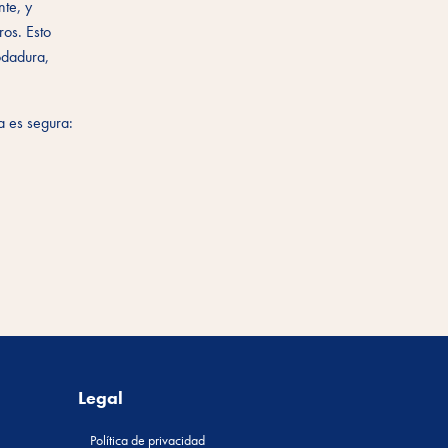
te, y
ros. Esto
odadura,
a es segura:
Legal
Política de privacidad