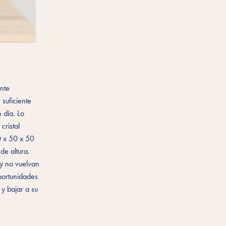
ente
suficiente
 día. Lo
cristal
0 x 50 x 50
de altura.
y no vuelvan
portunidades
 y bajar a su