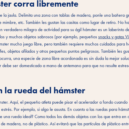
ter corra libremente
e la jaula. Delimita una zona con tablas de madera, ponle una bañera 
 mimbre, etc. También les gustan las casitas como lugar de retiro. No hay
 Un verdadero milagro de actividad para su ágil hámster es un laberinto 
os y muchos objetos sabrosos (por ejemplo, pequeños
snacks y gotas Vi
ámster mucho juego libre, pero también requiere muchos cuidados para h
s, objetos afilados y otros pequeños puntos peligrosos. También les gus
o ocurra, una especie de zona libre acordonada es sin duda la mejor solu
ster debe ser domesticado a mano de antemano para que no resulte estres
n la rueda del hámster
mster. Aquí, el pequeño atleta puede pisar el acelerador a fondo cuando
estrés. Por ejemplo, si algo le asusta. En cuanto a las ruedas para hámst
 una rueda ideal? Como todos los demás objetos con los que entra en c
de madera, no de plástico. Así evitará que las partículas de plástico ent