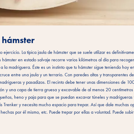
u hámster
jercicio. La típica jaula de hámster que se suele utilizar es definitivam
mster en estado salvaje recorre varios kilómetros al día para recoger 
a a la madriguera. Éste es un instinto que tu hámster sigue teniendo hoy en
ruce entre una jaula y un terrario. Con paredes altas y transparentes de 
o madrigueras y pasadizos. El recinto debe tener unas dimensiones de 10
ón y una capa de tierra gruesa y excavable de al menos 20 centímetros 
ueños, heno y paja para que se puedan excavar túneles y madrigueras 
s Trenker y necesita mucho espacio para trepar. Así que dale muchas o
 hechas por él mismo, etc. Puede trepar por ellas a voluntad. Puede subir