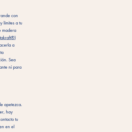
grande con
 límites a tu
de madera
takraft®
)
acerla a
ta
ción. Sea
ante ni para
 le apetezca.
er, hay
ontacto tu
ren en el