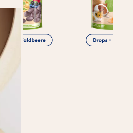
re
Drops + Karotte