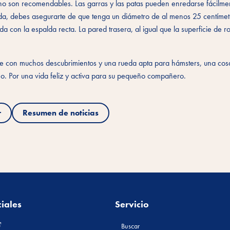
no son recomendables. Las garras y las patas pueden enredarse fácilmen
eda, debes asegurarte de que tenga un diámetro de al menos 25 centímet
 con la espalda recta. La pared trasera, al igual que la superficie de r
bre con muchos descubrimientos y una rueda apta para hámsters, una cos
mo. Por una vida feliz y activa para su pequeño compañero.
r
Resumen de noticias
iales
Servicio
Buscar