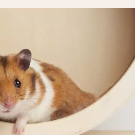
Drops Rote Beete
Drops + Waldbee