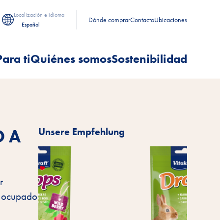
Localización e idioma
Dónde comprar
Contacto
Ubicaciones
Español
Para ti
Quiénes somos
Sostenibilidad
 A
Unsere Empfehlung
r
r ocupado