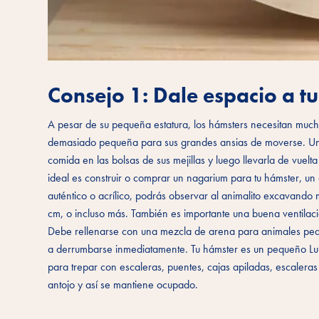
Consejo 1: Dale espacio a t
A pesar de su pequeña estatura, los hámsters necesitan mucho e
demasiado pequeña para sus grandes ansias de moverse. Un há
comida en las bolsas de sus mejillas y luego llevarla de vuelt
ideal es construir o comprar un nagarium para tu hámster, un c
auténtico o acrílico, podrás observar al animalito excavand
cm, o incluso más. También es importante una buena ventilaci
Debe rellenarse con una mezcla de arena para animales peq
a derrumbarse inmediatamente. Tu hámster es un pequeño Lui
para trepar con escaleras, puentes, cajas apiladas, escaleras
antojo y así se mantiene ocupado.