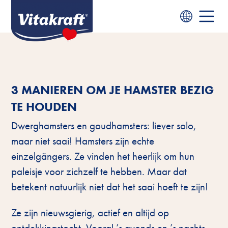
3 MANIEREN OM JE HAMSTER BEZIG
TE HOUDEN
Dwerghamsters en goudhamsters: liever solo,
maar niet saai! Hamsters zijn echte
einzelgängers. Ze vinden het heerlijk om hun
paleisje voor zichzelf te hebben. Maar dat
betekent natuurlijk niet dat het saai hoeft te zijn!
Ze zijn nieuwsgierig, actief en altijd op
ontdekkingstocht. Vooral ’s avonds en ’s nachts