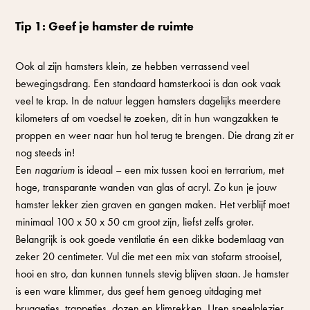
Tip 1: Geef je hamster de ruimte
Ook al zijn hamsters klein, ze hebben verrassend veel
bewegingsdrang. Een standaard hamsterkooi is dan ook vaak
veel te krap. In de natuur leggen hamsters dagelijks meerdere
kilometers af om voedsel te zoeken, dit in hun wangzakken te
proppen en weer naar hun hol terug te brengen. Die drang zit er
nog steeds in!
Een
nagarium
is ideaal – een mix tussen kooi en terrarium, met
hoge, transparante wanden van glas of acryl. Zo kun je jouw
hamster lekker zien graven en gangen maken. Het verblijf moet
minimaal 100 x 50 x 50 cm groot zijn, liefst zelfs groter.
Belangrijk is ook goede ventilatie én een dikke bodemlaag van
zeker 20 centimeter. Vul die met een mix van stofarm strooisel,
hooi en stro, dan kunnen tunnels stevig blijven staan. Je hamster
is een ware klimmer, dus geef hem genoeg uitdaging met
bruggetjes, trappetjes, dozen en klimrekken. Uren speelplezier