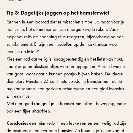
Tip 3: Dagelijks joggen op het hamsterwiel
Rennen in een looprad ziet er misschien simpel uit, maar voor je
hamster is het dé manier om zijn energie kwijt te raken. Vaak
helpt het zelfs om spanning af te reageren, bijvoorbeeld na een
schrikmoment. Er zijn veel modellen op de markt, maar waar
moet je op letten?
Kies een rad dat veilig is: knaagbestendig en het liefst van hout,
zodat er geen plasticdeeltjes worden opgegeten. Vermijd wielen
van gaas, want daarin kunnen pootjes blijven haken. De ideale
diameter? Minstens 25 centimeter, zodat je hamster met rechte
rug kan rennen. Een gesloten achterwand en een glad loopvlak
zijn een must.
Met een goed rad geef je je hamster niet alleen beweging, maar
ook een fijne uitlaatklep.
Conclusie:
een ruim verblijf, een leuke ren en een veilig rad zijn
dé basis voor een tevreden hamster. Zo houd je je kleine vriend