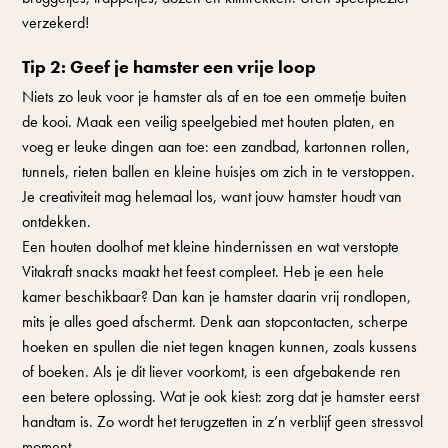
verzekerd!
Tip 2: Geef je hamster een vrije loop
Niets zo leuk voor je hamster als af en toe een ommetje buiten
de kooi. Maak een veilig speelgebied met houten platen, en
voeg er leuke dingen aan toe: een zandbad, kartonnen rollen,
tunnels, rieten ballen en kleine huisjes om zich in te verstoppen.
Je creativiteit mag helemaal los, want jouw hamster houdt van
ontdekken.
Een houten doolhof met kleine hindernissen en wat verstopte
Vitakraft snacks maakt het feest compleet. Heb je een hele
kamer beschikbaar? Dan kan je hamster daarin vrij rondlopen,
mits je alles goed afschermt. Denk aan stopcontacten, scherpe
hoeken en spullen die niet tegen knagen kunnen, zoals kussens
of boeken. Als je dit liever voorkomt, is een afgebakende ren
een betere oplossing. Wat je ook kiest: zorg dat je hamster eerst
handtam is. Zo wordt het terugzetten in z’n verblijf geen stressvol
moment.