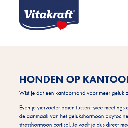
HONDEN OP KANTOOR 
Wist je dat een kantoorhond voor meer geluk 
Even je viervoeter aaien tussen twee meetings
de aanmaak van het gelukshormoon oxytocine. D
stresshormoon cortisol. Je voelt je dus direct