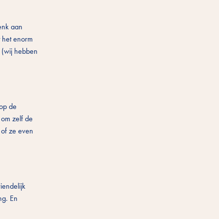
Denk aan
pt het enorm
 (wij hebben
 op de
 om zelf de
g of ze even
iendelijk
ng. En