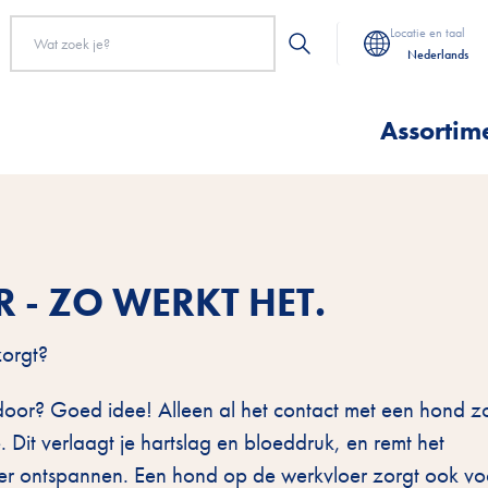
Locatie en taal
Nederlands
Assortim
- ZO WERKT HET.
zorgt?
 door? Goed idee! Alleen al het contact met een hond z
it verlaagt je hartslag en bloeddruk, en remt het
 meer ontspannen. Een hond op de werkvloer zorgt ook v