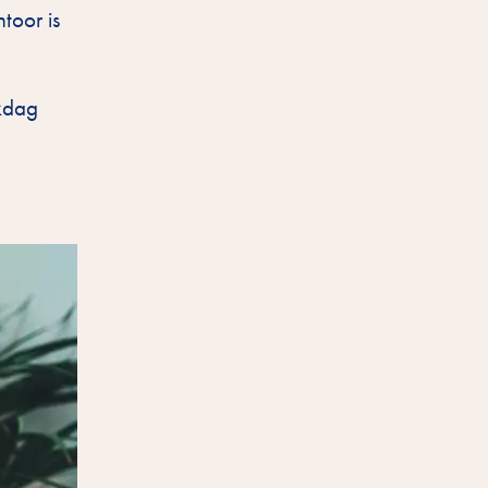
toor is
rkdag