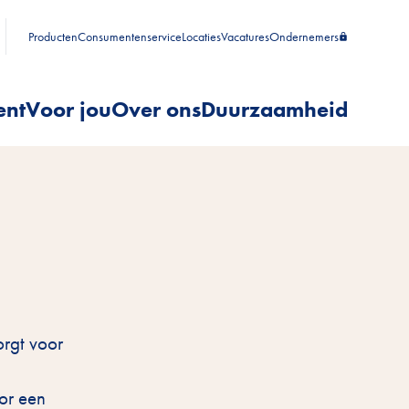
Producten
Consumentenservice
Locaties
Vacatures
Ondernemers
ent
Voor jou
Over ons
Duurzaamheid
orgt voor
oor een