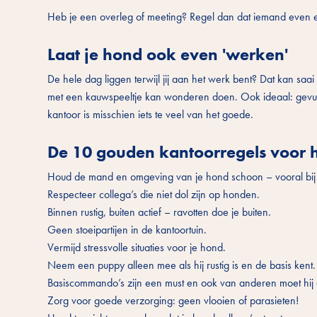
Heb je een overleg of meeting? Regel dan dat iemand even een
Laat je hond ook even 'werken'
De hele dag liggen terwijl jij aan het werk bent? Dat kan saa
met een kauwspeeltje kan wonderen doen. Ook ideaal: gevulde 
kantoor is misschien iets te veel van het goede.
De 10 gouden kantoorregels voor
Houd de mand en omgeving van je hond schoon – vooral bij
Respecteer collega’s die niet dol zijn op honden.
Binnen rustig, buiten actief – ravotten doe je buiten.
Geen stoeipartijen in de kantoortuin.
Vermijd stressvolle situaties voor je hond.
Neem een puppy alleen mee als hij rustig is en de basis kent.
Basiscommando’s zijn een must en ook van anderen moet hij 
Zorg voor goede verzorging: geen vlooien of parasieten!