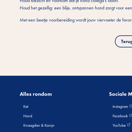
Houd toezicht en voorkom dat je hond collega’s stoort.
Houd het gezellig: een blije, ontspannen hond zorgt voor een
Met een beetje voorbereiding wordt jouw viervoeter de favori
Teru
Alles rondom
Sociale 
Kat
Instagram
Hond
Facebook
Knaagdier & Konijn
YouTube