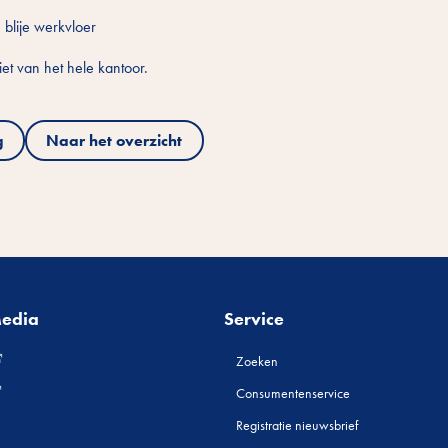
 blije werkvloer
et van het hele kantoor.
g
Naar het overzicht
Media
Service
Zoeken
Consumentenservice
Registratie nieuwsbrief