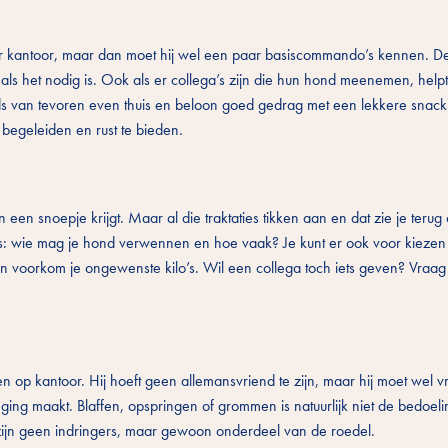
naar kantoor, maar dan moet hij wel een paar basiscommando’s kennen. 
en als het nodig is. Ook als er collega’s zijn die hun hond meenemen, hel
s van tevoren even thuis en beloon goed gedrag met een lekkere snack
 begeleiden en rust te bieden.
en een snoepje krijgt. Maar al die traktaties tikken aan en dat zie je terug
s: wie mag je hond verwennen en hoe vaak? Je kunt er ook voor kiezen
ht én voorkom je ongewenste kilo’s. Wil een collega toch iets geven? Vraa
 op kantoor. Hij hoeft geen allemansvriend te zijn, maar hij moet wel vr
ing maakt. Blaffen, opspringen of grommen is natuurlijk niet de bedoeli
’s zijn geen indringers, maar gewoon onderdeel van de roedel.