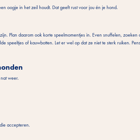
 oogje in het zeil houdt. Dat geeft rust voor jou én je hond.
i zijn. Plan daarom ook korte speelmomentjes in. Even snuffelen, zoeken 
speeltjes of kauwbotten. Let er wel op dat ze niet te sterk ruiken. Pens
 honden
 nat weer.
die accepteren.