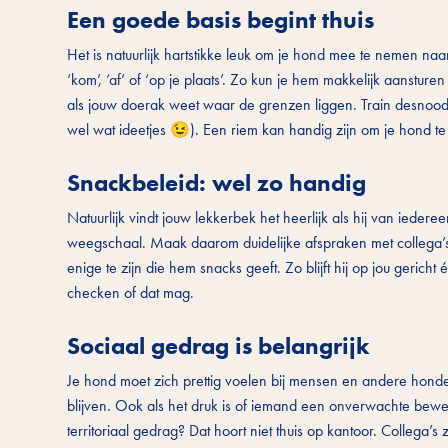
Een goede basis begint thuis
Het is natuurlijk hartstikke leuk om je hond mee te nemen 
‘kom’, ‘af’ of ‘op je plaats’. Zo kun je hem makkelijk aanstur
als jouw doerak weet waar de grenzen liggen. Train desnood
wel wat ideetjes 😉). Een riem kan handig zijn om je hond te
Snackbeleid: wel zo handig
Natuurlijk vindt jouw lekkerbek het heerlijk als hij van iedere
weegschaal. Maak daarom duidelijke afspraken met collega’
enige te zijn die hem snacks geeft. Zo blijft hij op jou geric
checken of dat mag.
Sociaal gedrag is belangrijk
Je hond moet zich prettig voelen bij mensen en andere honden
blijven. Ook als het druk is of iemand een onverwachte beweg
territoriaal gedrag? Dat hoort niet thuis op kantoor. Collega