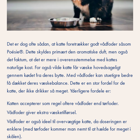
Det er dog ofte sådan, at katte foretrækker godt vådfoder såsom
Poésie®. Dette skyldes primært den aromatiske duft, men også
det faktum, at det er mere i overensstemmelse med kattes
naturlige kost. For også vilde katte får væske hovedsageligt
gennem kødet fra deres bytte. Med vådfoder kan stuetigre bedre
få dækket deres væskebalance. Dette er en stor fordel for de
katte, der ikke drikker så meget. Yderligere fordele er:
Katten accepterer som regel oftere vådfoder end tørfoder.
Vådfoder giver ekstra væsketilførsel.
Vådfoder er også ideel til overvægtige katte, da doseringen er
enklere (med tørfoder kommer man nemt til at hælde for meget i
skålen).