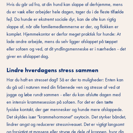
Hvis du går ud fra, at din hund kan slappe af derhjemme, mens
du er væk eller arbejder hele dagen, tager du i de fleste tilfælde
fejl. Da hunde er ekstremt sociale dyr, kan de ofte kun rigtig
slappe af, når alle familiemedlemmerne er der, og flokken er
komplet. Hjemmekontor er derfor meget praktisk for hunde: At
lade andre arbejde, mens du selv ligger afslappet på tæppet
eller sofaen og ved, at dit yndlingsmenneske er i nærheden - det
giver en afslappet dag.
Lindre hverdagens stress sammen
Har du haft en stresset dag? Så er der to muligheder: Enten kan
du gå ud i naturen med din firbenede ven og stresse af ved at
jogge og løbe rundt sammen - eller du kan afslutte dagen med
en intensiv krammesession på sofaen. For det er den tætte
fysiske kontakt, der gør mennesker og hunde mere afslappede.
Det skyldes især "krammehormonet" oxytocin. Det styrker båndet,
lindrer angst og reducerer stressniveauet. Det er vigtigt langsomt
og forsigtigt at massere eller stryge de dele af kroppen, hvor din