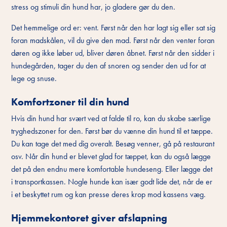
stress og stimuli din hund har, jo gladere gør du den.
Det hemmelige ord er: vent. Først når den har lagt sig eller sat sig
foran madskålen, vil du give den mad. Først når den venter foran
døren og ikke løber ud, bliver døren åbnet. Først når den sidder i
hundegården, tager du den af snoren og sender den ud for at
lege og snuse.
Komfortzoner til din hund
Hvis din hund har svært ved at falde til ro, kan du skabe særlige
tryghedszoner for den. Først bør du vænne din hund til et tæppe.
Du kan tage det med dig overalt. Besøg venner, gå på restaurant
osv. Når din hund er blevet glad for tæppet, kan du også lægge
det på den endnu mere komfortable hundeseng. Eller lægge det
i transportkassen. Nogle hunde kan især godt lide det, når de er
i et beskyttet rum og kan presse deres krop mod kassens væg.
Hjemmekontoret giver afslapning