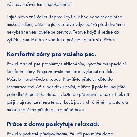
váš pes zažívá, tím je spokojenější.
Tajné slovo zní: čekat. Teprve když si lehne nebo sedne před
misku s jídlem, dáte mu jídlo. Teprve když počká před dveřmi a
nevyběhne ven, dveře se otevřou. Teprve když si sedne do
výběhu, sundáte ho z vodítka a pošlete ho hrát si a čichat.
Komfortní zóny pro vašeho psa.
Pokud má váš pes problémy s uklidněním, vytvořte mu speciální
komfortní zóny. Nejprve byste měli psa zvyknout na deku.
Můžete ji brát všude s sebou. Navštivte přátele, jděte do
restaurace atd. Až si pes deku oblíbí, můžete ji položit i na ještě
pohodlnější pelíšek. Nebo ji vložte do přepravního boxu. Někteří
psi ji mají rádi zejména tehdy, když jsou v chráněném prostoru a
mohou se tělem přitisknout ke stěně boxu.
Práce z domu poskytuje relaxaci.
Pokud v podstatě předpokládáte, že váš pes může doma