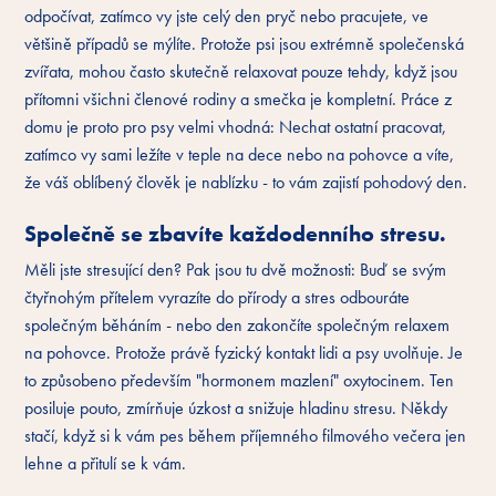
odpočívat, zatímco vy jste celý den pryč nebo pracujete, ve
většině případů se mýlíte. Protože psi jsou extrémně společenská
zvířata, mohou často skutečně relaxovat pouze tehdy, když jsou
přítomni všichni členové rodiny a smečka je kompletní. Práce z
domu je proto pro psy velmi vhodná: Nechat ostatní pracovat,
zatímco vy sami ležíte v teple na dece nebo na pohovce a víte,
že váš oblíbený člověk je nablízku - to vám zajistí pohodový den.
Společně se zbavíte každodenního stresu.
Měli jste stresující den? Pak jsou tu dvě možnosti: Buď se svým
čtyřnohým přítelem vyrazíte do přírody a stres odbouráte
společným běháním - nebo den zakončíte společným relaxem
na pohovce. Protože právě fyzický kontakt lidi a psy uvolňuje. Je
to způsobeno především "hormonem mazlení" oxytocinem. Ten
posiluje pouto, zmírňuje úzkost a snižuje hladinu stresu. Někdy
stačí, když si k vám pes během příjemného filmového večera jen
lehne a přitulí se k vám.