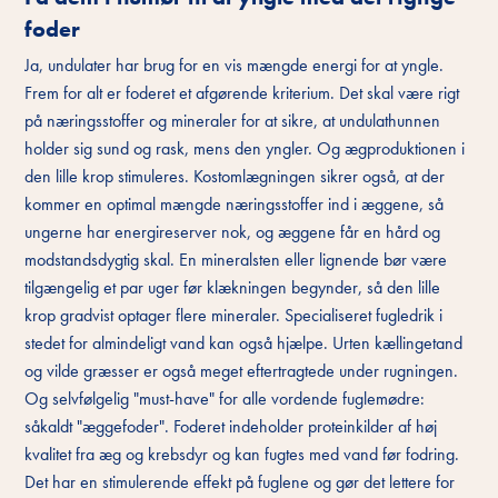
foder
Ja, undulater har brug for en vis mængde energi for at yngle.
Frem for alt er foderet et afgørende kriterium. Det skal være rigt
på næringsstoffer og mineraler for at sikre, at undulathunnen
holder sig sund og rask, mens den yngler. Og ægproduktionen i
den lille krop stimuleres. Kostomlægningen sikrer også, at der
kommer en optimal mængde næringsstoffer ind i æggene, så
ungerne har energireserver nok, og æggene får en hård og
modstandsdygtig skal. En mineralsten eller lignende bør være
tilgængelig et par uger før klækningen begynder, så den lille
krop gradvist optager flere mineraler. Specialiseret fugledrik i
stedet for almindeligt vand kan også hjælpe. Urten kællingetand
og vilde græsser er også meget eftertragtede under rugningen.
Og selvfølgelig "must-have" for alle vordende fuglemødre:
såkaldt "æggefoder". Foderet indeholder proteinkilder af høj
kvalitet fra æg og krebsdyr og kan fugtes med vand før fodring.
Det har en stimulerende effekt på fuglene og gør det lettere for