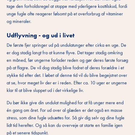
tage den forholdsregel at stoppe med yderligere kosttilskud, fordi
unge fugle ofte reagerer følsomt på et overforbrug af vitaminer
og mineraler.
Udflyvning - og ud i livet
De første fjer springer ud på undulatunger efter cirka en uge. De
er dog stadig langt fra at kunne flyve. Det tager stadig omkring
en måned, før ungerne forlader reden og gør deres første forsøg
på at flagre. De vil dog stadig blive fodret af deres forældre i et
stykke tid efter det. I løbet af denne tid vil du blive begejstret over
at se, hvor meget liv der er i reden. Efter ca. 10 uger er ungerne
klar til at blive sluppet ud i det virkelige liv.
Du bør ikke give din undulat mulighed for at få unger mere end
én gang om året. For ud over al glæden er det også en masse
stress, som dine fugle udsættes for. Så giv dig selv og dine fugle
lidt tid herefter. Og så kan du overveje at starte en familie igen
på et senere tidspunkt.