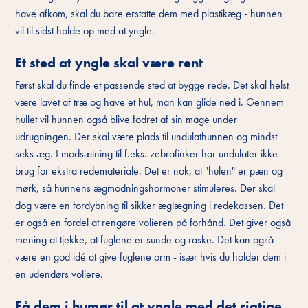
have afkom, skal du bare erstatte dem med plastikæg - hunnen
vil til sidst holde op med at yngle.
Et sted at yngle skal være rent
Først skal du finde et passende sted at bygge rede. Det skal helst
være lavet af træ og have et hul, man kan glide ned i. Gennem
hullet vil hunnen også blive fodret af sin mage under
udrugningen. Der skal være plads til undulathunnen og mindst
seks æg. I modsætning til f.eks. zebrafinker har undulater ikke
brug for ekstra redemateriale. Det er nok, at "hulen" er pæn og
mørk, så hunnens ægmodningshormoner stimuleres. Der skal
dog være en fordybning til sikker æglægning i redekassen. Det
er også en fordel at rengøre volieren på forhånd. Det giver også
mening at tjekke, at fuglene er sunde og raske. Det kan også
være en god idé at give fuglene orm - især hvis du holder dem i
en udendørs voliere.
Få dem i humør til at yngle med det rigtige