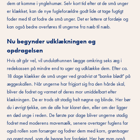
dem at komme i ynglehumør. Selv kort tid efter at de små unger
er klækket, kan de nye fugleforældre godt lide at tage fugtigt
foder med til at fodre de små unger. Det er lettere at fordøje og
kan også bedre overføres til ungerne fra næb til næb.
Nu begynder udklækningen og
opdragelsen
Hvis alt går vel, vil undulathunnen lægge omkring seks æg i
redekassen på mindre end to uger og udklække dem. Efter ca.
18 dage klækker de små unger ved gradvist at "banke blødt" på
æggeskallen. Når ungerne har frigjort sig fra den hårde skal,
bliver de fodret og varmet af deres mor umiddelbart efter
klækningen. De er trods alt stadig helt nøgne og blinde. Her bør
du i øvrigt tjekke, om de alle har klaret den, eller om der ligger
en død unge i reden. De første par dage bliver ungerne stadig
fodret med moderens mavemælk, senere overtager fuglens far
også rollen som forsørger og fodrer dem med korn, grøntsager
og grønt mad, som de begge har fordøjet. Her bør man også