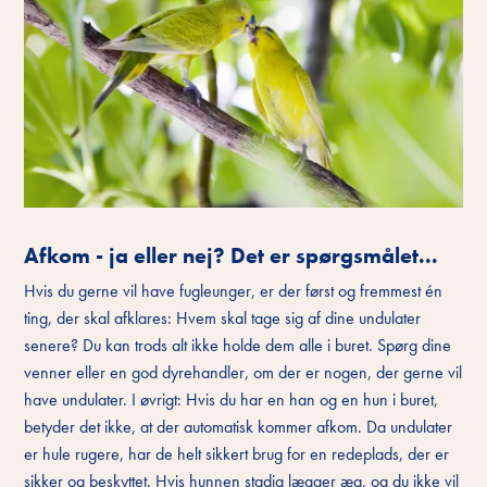
Afkom - ja eller nej? Det er spørgsmålet...
Hvis du gerne vil have fugleunger, er der først og fremmest én
ting, der skal afklares: Hvem skal tage sig af dine undulater
senere? Du kan trods alt ikke holde dem alle i buret. Spørg dine
venner eller en god dyrehandler, om der er nogen, der gerne vil
have undulater. I øvrigt: Hvis du har en han og en hun i buret,
betyder det ikke, at der automatisk kommer afkom. Da undulater
er hule rugere, har de helt sikkert brug for en redeplads, der er
sikker og beskyttet. Hvis hunnen stadig lægger æg, og du ikke vil