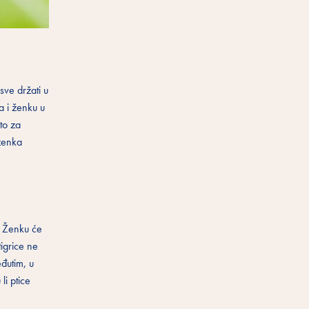
sve držati u
a i ženku u
to za
 ženka
i. Ženku će
tigrice ne
eđutim, u
li ptice