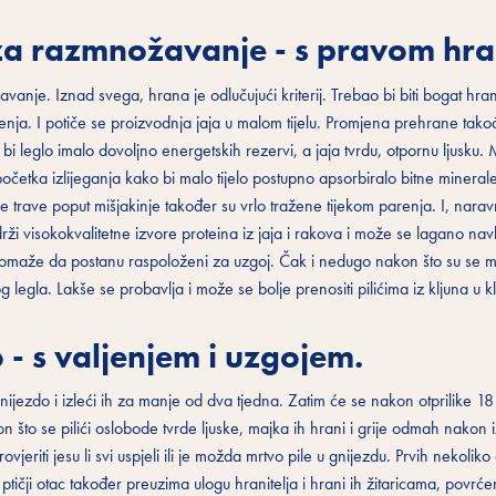
 za razmnožavanje - s pravom hr
anje. Iznad svega, hrana je odlučujući kriterij. Trebao bi biti bogat hran
renja. I potiče se proizvodnja jaja u malom tijelu. Promjena prehrane tako
 bi leglo imalo dovoljno energetskih rezervi, a jaja tvrdu, otpornu ljusku. 
 početka izlijeganja kako bi malo tijelo postupno apsorbiralo bitne minera
 trave poput mišjakinje također su vrlo tražene tijekom parenja. I, narav
 visokokvalitetne izvore proteina iz jaja i rakova i može se lagano nav
m pomaže da postanu raspoloženi za uzgoj. Čak i nedugo nakon što su se mal
og legla. Lakše se probavlja i može se bolje prenositi pilićima iz kljuna u kl
- s valjenjem i uzgojem.
gnijezdo i izleći ih za manje od dva tjedna. Zatim će se nakon otprilike 1
n što se pilići oslobode tvrde ljuske, majka ih hrani i grije odmah nakon i
vjeriti jesu li svi uspjeli ili je možda mrtvo pile u gnijezdu. Prvih nekoliko 
 ptičji otac također preuzima ulogu hranitelja i hrani ih žitaricama, povrć