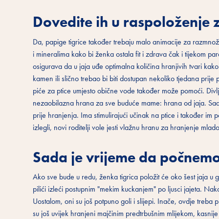
Dovedite ih u raspoloženje
Da, papige tigrice također trebaju malo animacije za razmnožav
i mineralima kako bi ženka ostala fit i zdrava čak i tijekom pa
osigurava da u jaja uđe optimalna količina hranjivih tvari kako
kamen ili slično trebao bi biti dostupan nekoliko tjedana prije
piće za ptice umjesto obične vode također može pomoći. Divlje
nezaobilazna hrana za sve buduće mame: hrana od jaja. Sadrži
prije hranjenja. Ima stimulirajući učinak na ptice i također i
izlegli, novi roditelji vole jesti vlažnu hranu za hranjenje mlad
Sada je vrijeme da počnemo 
Ako sve bude u redu, ženka tigrica položit će oko šest jaja u 
pilići izleći postupnim "mekim kuckanjem" po ljusci jajeta. Nako
Uostalom, oni su još potpuno goli i slijepi. Inače, ovdje treba pro
su još uvijek hranjeni majčinim predtrbušnim mlijekom, kasnije