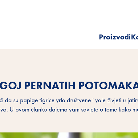
Proizvodi
Ko
UZGOJ PERNATIH POTOMAKA
i da su papige tigrice vrlo društvene i vole živjeti u jati
stvo. U ovom članku dajemo vam savjete o tome kako m