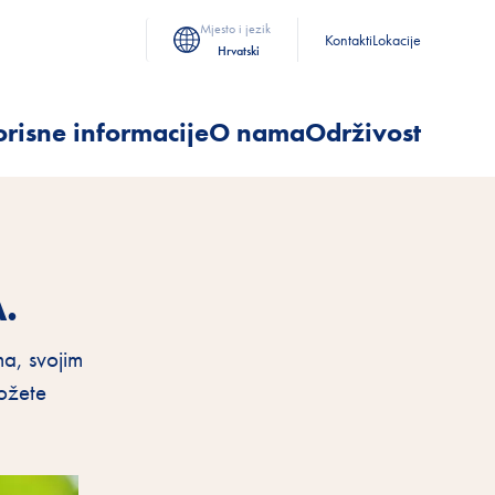
Mjesto i jezik
Kontakti
Lokacije
Hrvatski
risne informacije
O nama
Održivost
.
ma, svojim
ožete