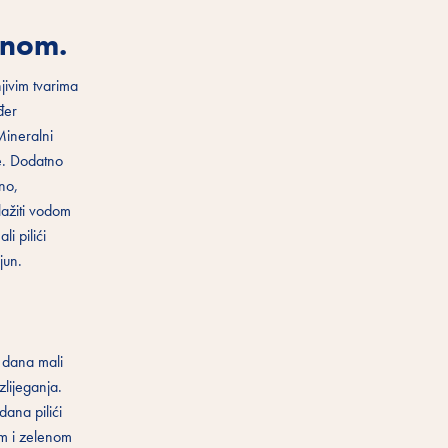
anom.
jivim tvarima
đer
Mineralni
le. Dodatno
no,
lažiti vodom
i pilići
jun.
8 dana mali
zlijeganja.
dana pilići
em i zelenom