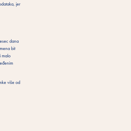
odataka, jer
mjesec dana
emena bit
 i malo
dređenim
omke više od