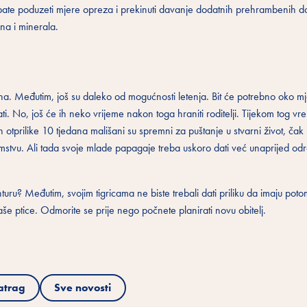
bate poduzeti mjere opreza i prekinuti davanje dodatnih prehrambenih d
ina i minerala.
ana. Međutim, još su daleko od mogućnosti letenja. Bit će potrebno oko 
ti. No, još će ih neko vrijeme nakon toga hraniti roditelji. Tijekom tog vr
 otprilike 10 tjedana mališani su spremni za puštanje u stvarni život, čak
potomstvu. Ali tada svoje mlade papagaje treba uskoro dati već unaprijed o
turu? Međutim, svojim tigricama ne biste trebali dati priliku da imaju pot
vaše ptice. Odmorite se prije nego počnete planirati novu obitelj.
atrag
Sve novosti