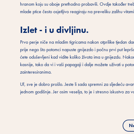
hranom koju su oboje prethodno probavili. Ovdje također tre
mlade ptice često osjetljivo reagiraju na preveliku zalihu vitam
Izlet - i u divljinu.
Prvo perje niče na mladim tigricama nakon otprilike tjedan d
prije nego što potomci napuste gnijezdo i počnu prvi put leprša
ćete oduševljeni kad vidite koliko života ima u gnijezdu. Nakon
kasnije, tako da vi i vaši papagaji i dalje možete uživati ​​u 
zainteresiranima.
Uf, sve je dobro prošlo. Jeste li sada spremni za sljedeću avan
jednom godišnje. Jer osim veselja, to je i stresno iskustvo za 
N