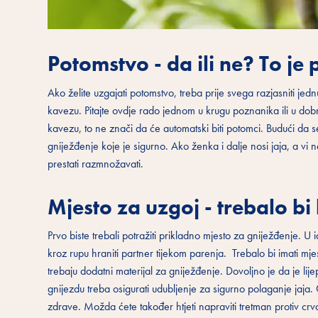
Potomstvo - da ili ne? To je 
Ako želite uzgajati potomstvo, treba prije svega razjasniti je
kavezu. Pitajte ovdje rado jednom u krugu poznanika ili u dobr
kavezu, to ne znači da će automatski biti potomci. Budući da 
gniježđenje koje je sigurno. Ako ženka i dalje nosi jaja, a vi 
prestati razmnožavati.
Mjesto za uzgoj - trebalo bi b
Prvo biste trebali potražiti prikladno mjesto za gniježđenje. 
kroz rupu hraniti partner tijekom parenja. Trebalo bi imati mje
trebaju dodatni materijal za gniježđenje. Dovoljno je da je li
gnijezdu treba osigurati udubljenje za sigurno polaganje jaja. Č
zdrave. Možda ćete također htjeti napraviti tretman protiv crv