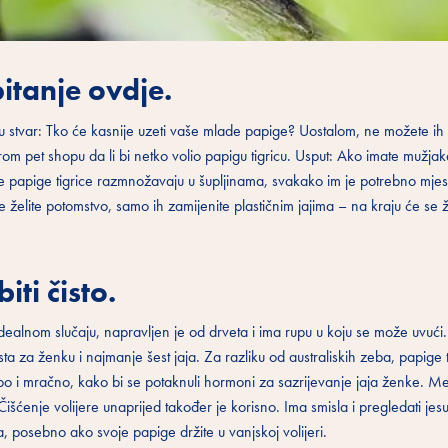
pitanje ovdje.
dnu stvar: Tko će kasnije uzeti vaše mlade papige? Uostalom, ne možete ih 
om pet shopu da li bi netko volio papigu tigricu. Usput: Ako imate mužjak
se papige tigrice razmnožavaju u šupljinama, svakako im je potrebno mjes
ne želite potomstvo, samo ih zamijenite plastičnim jajima – na kraju će se
iti čisto.
U idealnom slučaju, napravljen je od drveta i ima rupu u koju se može uvuć
sta za ženku i najmanje šest jaja. Za razliku od australiskih zeba, papige 
jepo i mračno, kako bi se potaknuli hormoni za sazrijevanje jaja ženke. M
išćenje volijere unaprijed također je korisno. Ima smisla i pregledati jesu 
a, posebno ako svoje papige držite u vanjskoj volijeri.