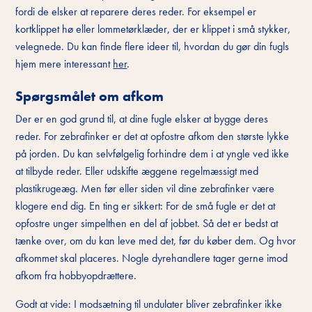
fordi de elsker at reparere deres reder. For eksempel er
kortklippet hø eller lommetørklæder, der er klippet i små stykker,
velegnede. Du kan finde flere ideer til, hvordan du gør din fugls
hjem mere interessant
her
.
Spørgsmålet om afkom
Der er en god grund til, at dine fugle elsker at bygge deres
reder. For zebrafinker er det at opfostre afkom den største lykke
på jorden. Du kan selvfølgelig forhindre dem i at yngle ved ikke
at tilbyde reder. Eller udskifte æggene regelmæssigt med
plastikrugeæg. Men før eller siden vil dine zebrafinker være
klogere end dig. En ting er sikkert: For de små fugle er det at
opfostre unger simpelthen en del af jobbet. Så det er bedst at
tænke over, om du kan leve med det, før du køber dem. Og hvor
afkommet skal placeres. Nogle dyrehandlere tager gerne imod
afkom fra hobbyopdrættere.
Godt at vide: I modsætning til undulater bliver zebrafinker ikke