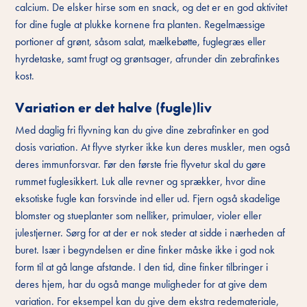
calcium. De elsker hirse som en snack, og det er en god aktivitet
for dine fugle at plukke kornene fra planten. Regelmæssige
portioner af grønt, såsom salat, mælkebøtte, fuglegræs eller
hyrdetaske, samt frugt og grøntsager, afrunder din zebrafinkes
kost.
Variation er det halve (fugle)liv
Med daglig fri flyvning kan du give dine zebrafinker en god
dosis variation. At flyve styrker ikke kun deres muskler, men også
deres immunforsvar. Før den første frie flyvetur skal du gøre
rummet fuglesikkert. Luk alle revner og sprækker, hvor dine
eksotiske fugle kan forsvinde ind eller ud. Fjern også skadelige
blomster og stueplanter som nelliker, primulaer, violer eller
julestjerner. Sørg for at der er nok steder at sidde i nærheden af
buret. Især i begyndelsen er dine finker måske ikke i god nok
form til at gå lange afstande. I den tid, dine finker tilbringer i
deres hjem, har du også mange muligheder for at give dem
variation. For eksempel kan du give dem ekstra redemateriale,