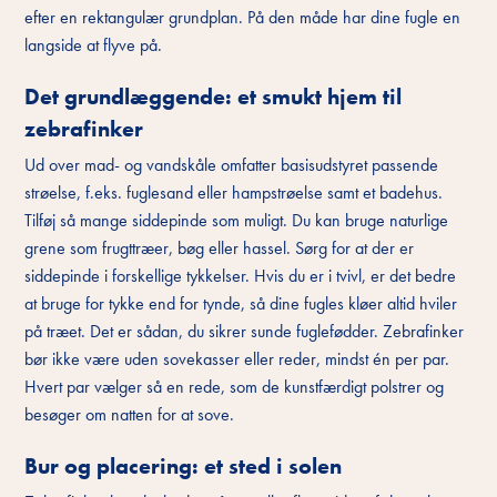
efter en rektangulær grundplan. På den måde har dine fugle en
langside at flyve på.
Det grundlæggende: et smukt hjem til
zebrafinker
Ud over mad- og vandskåle omfatter basisudstyret passende
strøelse, f.eks. fuglesand eller hampstrøelse samt et badehus.
Tilføj så mange siddepinde som muligt. Du kan bruge naturlige
grene som frugttræer, bøg eller hassel. Sørg for at der er
siddepinde i forskellige tykkelser. Hvis du er i tvivl, er det bedre
at bruge for tykke end for tynde, så dine fugles kløer altid hviler
på træet. Det er sådan, du sikrer sunde fuglefødder. Zebrafinker
bør ikke være uden sovekasser eller reder, mindst én per par.
Hvert par vælger så en rede, som de kunstfærdigt polstrer og
besøger om natten for at sove.
Bur og placering: et sted i solen