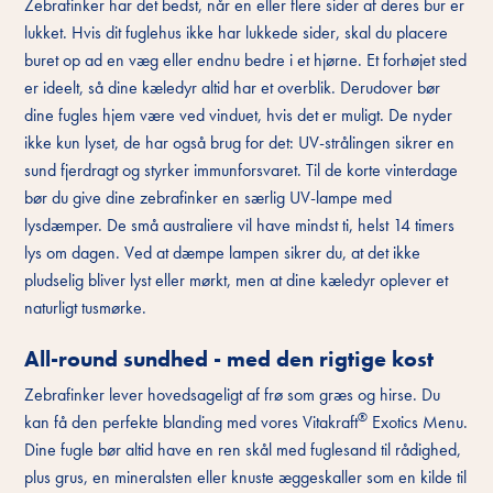
Zebrafinker har det bedst, når en eller flere sider af deres bur er
lukket. Hvis dit fuglehus ikke har lukkede sider, skal du placere
buret op ad en væg eller endnu bedre i et hjørne. Et forhøjet sted
er ideelt, så dine kæledyr altid har et overblik. Derudover bør
dine fugles hjem være ved vinduet, hvis det er muligt. De nyder
ikke kun lyset, de har også brug for det: UV-strålingen sikrer en
sund fjerdragt og styrker immunforsvaret. Til de korte vinterdage
bør du give dine zebrafinker en særlig UV-lampe med
lysdæmper. De små australiere vil have mindst ti, helst 14 timers
lys om dagen. Ved at dæmpe lampen sikrer du, at det ikke
pludselig bliver lyst eller mørkt, men at dine kæledyr oplever et
naturligt tusmørke.
All-round sundhed - med den rigtige kost
Zebrafinker lever hovedsageligt af frø som græs og hirse. Du
®
kan få den perfekte blanding med vores Vitakraft
Exotics Menu.
Dine fugle bør altid have en ren skål med fuglesand til rådighed,
plus grus, en mineralsten eller knuste æggeskaller som en kilde til