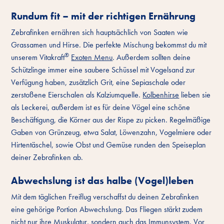
Rundum fit – mit der richtigen Ernährung
Zebrafinken ernähren sich hauptsächlich von Saaten wie
Grassamen und Hirse. Die perfekte Mischung bekommst du mit
®
unserem Vitakraft
Exoten Menu
. Außerdem sollten deine
Schützlinge immer eine saubere Schüssel mit Vogelsand zur
Verfügung haben, zusätzlich Grit, eine Sepiaschale oder
zerstoßene Eierschalen als Kalziumquelle.
Kolbenhirse
lieben sie
als Leckerei, außerdem ist es für deine Vögel eine schöne
Beschäftigung, die Körner aus der Rispe zu picken. Regelmäßige
Gaben von Grünzeug, etwa Salat, Löwenzahn, Vogelmiere oder
Hirtentäschel, sowie Obst und Gemüse runden den Speiseplan
deiner Zebrafinken ab.
Abwechslung ist das halbe (Vogel)leben
Mit dem täglichen Freiflug verschaffst du deinen Zebrafinken
eine gehörige Portion Abwechslung. Das Fliegen stärkt zudem
nicht nur ihre Muskulatur, sondern auch das Immunsystem. Vor