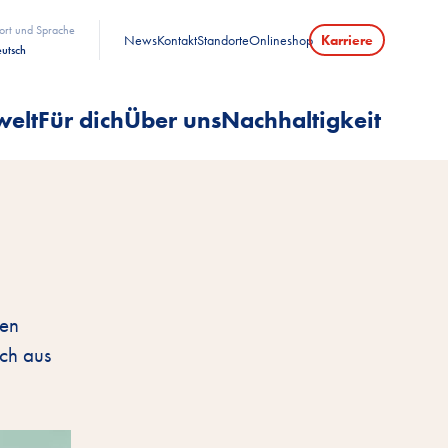
ort und Sprache
News
Kontakt
Standorte
Onlineshop
Karriere
utsch
welt
Für dich
Über uns
Nachhaltigkeit
nen
ch aus