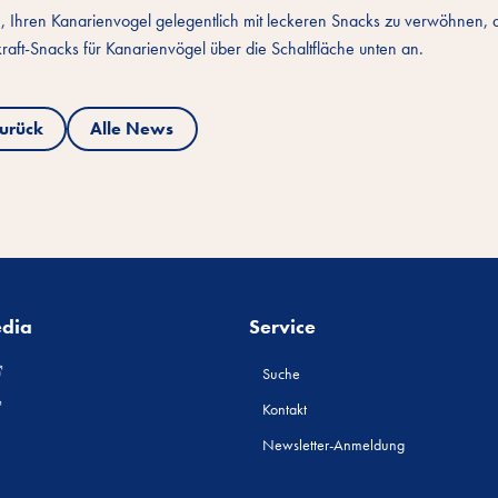
, Ihren Kanarienvogel gelegentlich mit leckeren Snacks zu verwöhnen, d
akraft-Snacks für Kanarienvögel über die Schaltfläche unten an.
urück
Alle News
edia
Service
Suche
Kontakt
Newsletter-Anmeldung