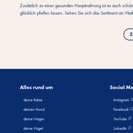
Zusätzlich zu einer gesunden Hauptnahrung ist es auch schön
glücklich pfeifen lassen. Sehen Sie sich das Sortiment an Vit
Z
Alles rund um
Social M
deine Katze
Instagram
deinen Hund
Facebook
deine Nager
YouTube
deine Vögel
LinkedIn