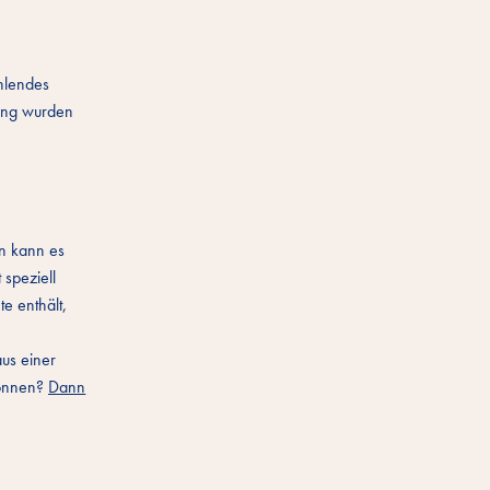
ahlendes
zung wurden
en kann es
 speziell
e enthält,
us einer
können?
Dann