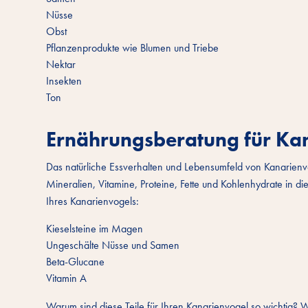
Nüsse
Obst
Pflanzenprodukte wie Blumen und Triebe
Nektar
Insekten
Ton
Ernährungsberatung für Ka
Das natürliche Essverhalten und Lebensumfeld von Kanarienvö
Mineralien, Vitamine, Proteine, Fette und Kohlenhydrate in d
Ihres Kanarienvogels:
Kieselsteine ​​im Magen
Ungeschälte Nüsse und Samen
Beta-Glucane
Vitamin A
Warum sind diese Teile für Ihren Kanarienvogel so wichtig? 