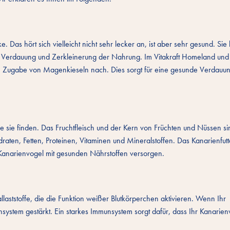
 Das hört sich vielleicht nicht sehr lecker an, ist aber sehr gesund. Si
i der Verdauung und Zerkleinerung der Nahrung. Im Vitakraft Homeland und
e Zugabe von Magenkieseln nach. Dies sorgt für eine gesunde Verdauun
 sie finden. Das Fruchtfleisch und der Kern von Früchten und Nüssen si
aten, Fetten, Proteinen, Vitaminen und Mineralstoffen. Das Kanarienfut
 Kanarienvogel mit gesunden Nährstoffen versorgen.
aststoffe, die die Funktion weißer Blutkörperchen aktivieren. Wenn Ihr
system gestärkt. Ein starkes Immunsystem sorgt dafür, dass Ihr Kanarien