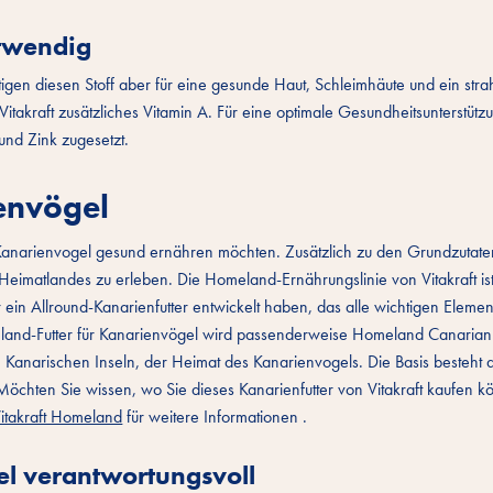
otwendig
tigen diesen Stoff aber für eine gesunde Haut, Schleimhäute und ein str
Vitakraft zusätzliches Vitamin A. Für eine optimale Gesundheitsunterstüt
nd Zink zugesetzt.
ienvögel
 Kanarienvogel gesund ernähren möchten. Zusätzlich zu den Grundzutat
eimatlandes zu erleben. Die Homeland-Ernährungslinie von Vitakraft ist
in Allround-Kanarienfutter entwickelt haben, das alle wichtigen Element
eland-Futter für Kanarienvögel wird passenderweise Homeland Canarian
Kanarischen Inseln, der Heimat des Kanarienvogels. Die Basis besteht a
Möchten Sie wissen, wo Sie dieses Kanarienfutter von Vitakraft kaufen 
Vitakraft Homeland
für weitere Informationen .
l verantwortungsvoll