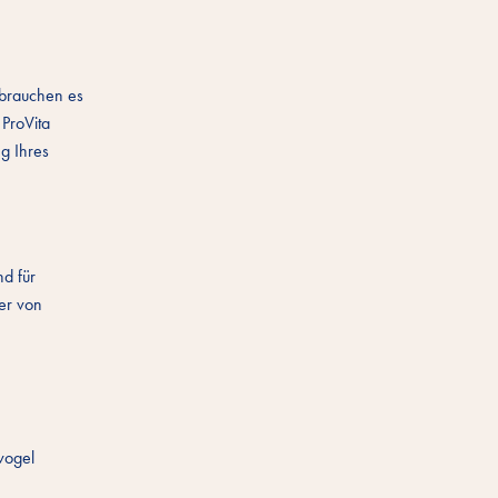
e brauchen es
 ProVita
g Ihres
nd für
ter von
vogel