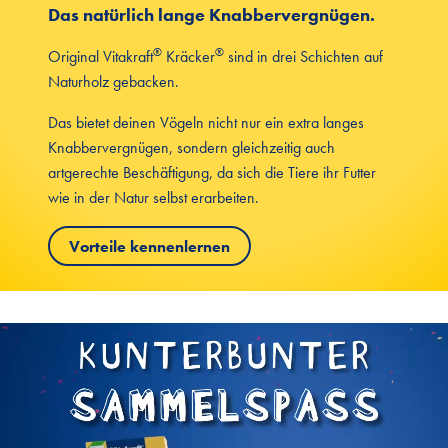
Das natürlich lange Knabbervergnügen.
®
®
Original Vitakraft
Kräcker
sind in drei Schichten auf
Naturholz gebacken.
Das bietet deinen Vögeln nicht nur ein extra langes
Knabbervergnügen, sondern gleichzeitig auch
artgerechte Beschäftigung, da sich die Tiere ihr Futter
wie in der Natur selbst erarbeiten.
Vorteile kennenlernen