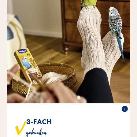
3-FACH
®
®
sind in drei Schichten auf
Kräcker
Original Vitakraft
gebacken
Naturholz gebacken – für extra lange Beschäftigung.