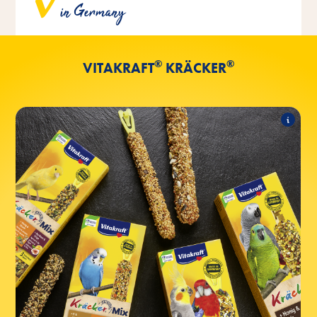
in Germany
hauseigenen Vitakraft Bäckerei hergestellt.
®
®
VITAKRAFT
KRÄCKER
®
Classic
Kräcker
Folgende Produkte zählen zum Sortiment:
®
mit Popcorn & Honig
Kräcker
®
mit Orange & Aprikose
Kräcker
®
mit Sesam & Banane
Kräcker
®
mit Ei & Grassamen
Kräcker