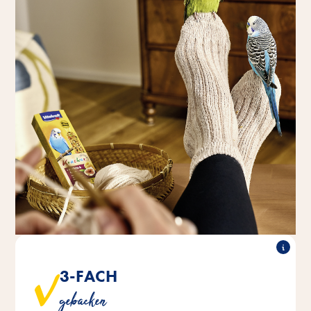
3-FACH
®
®
sind in drei Schichten auf
Kräcker
Original Vitakraft
gebacken
Naturholz gebacken – für extra lange Beschäftigung.