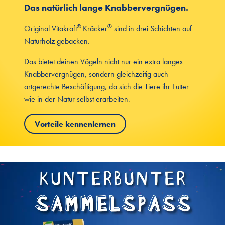
Das natürlich lange Knabbervergnügen.
®
®
Original Vitakraft
Kräcker
sind in drei Schichten auf
Naturholz gebacken.
Das bietet deinen Vögeln nicht nur ein extra langes
Knabbervergnügen, sondern gleichzeitig auch
artgerechte Beschäftigung, da sich die Tiere ihr Futter
wie in der Natur selbst erarbeiten.
Vorteile kennenlernen