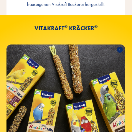
in Germany
hauseigenen Vitakraft Bäckerei hergestellt.
®
®
VITAKRAFT
KRÄCKER
®
Classic
Kräcker
Folgende Produkte zählen zum Sortiment:
®
mit Popcorn & Honig
Kräcker
®
mit Orange & Aprikose
Kräcker
®
mit Sesam & Banane
Kräcker
®
mit Ei & Grassamen
Kräcker