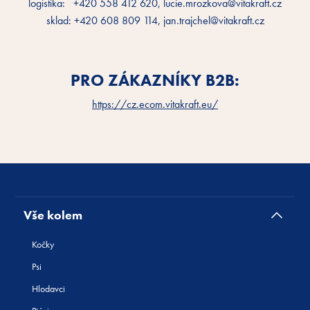
logistika: +420 558 412 620, lucie.mrozkova@vitakraft.cz
sklad: +420 608 809 114, jan.trajchel@vitakraft.cz
PRO ZÁKAZNÍKY B2B:
https://cz.ecom.vitakraft.eu/
Vše kolem
Kočky
Psi
Hlodavci