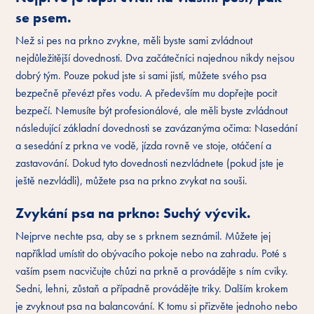
se psem.
Než si pes na prkno zvykne, měli byste sami zvládnout
nejdůležitější dovednosti. Dva začátečníci najednou nikdy nejsou
dobrý tým. Pouze pokud jste si sami jistí, můžete svého psa
bezpečně převézt přes vodu. A především mu dopřejte pocit
bezpečí. Nemusíte být profesionálové, ale měli byste zvládnout
následující základní dovednosti se zavázanýma očima: Nasedání
a sesedání z prkna ve vodě, jízda rovně ve stoje, otáčení a
zastavování. Dokud tyto dovednosti nezvládnete (pokud jste je
ještě nezvládli), můžete psa na prkno zvykat na souši.
Zvykání psa na prkno: Suchý výcvik.
Nejprve nechte psa, aby se s prknem seznámil. Můžete jej
například umístit do obývacího pokoje nebo na zahradu. Poté s
vaším psem nacvičujte chůzi na prkně a provádějte s ním cviky.
Sedni, lehni, zůstaň a případně provádějte triky. Dalším krokem
je zvyknout psa na balancování. K tomu si přizvěte jednoho nebo