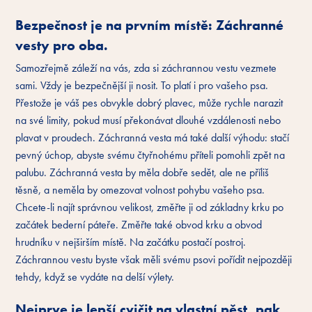
Bezpečnost je na prvním místě: Záchranné
vesty pro oba.
Samozřejmě záleží na vás, zda si záchrannou vestu vezmete
sami. Vždy je bezpečnější ji nosit. To platí i pro vašeho psa.
Přestože je váš pes obvykle dobrý plavec, může rychle narazit
na své limity, pokud musí překonávat dlouhé vzdálenosti nebo
plavat v proudech. Záchranná vesta má také další výhodu: stačí
pevný úchop, abyste svému čtyřnohému příteli pomohli zpět na
palubu. Záchranná vesta by měla dobře sedět, ale ne příliš
těsně, a neměla by omezovat volnost pohybu vašeho psa.
Chcete-li najít správnou velikost, změřte ji od základny krku po
začátek bederní páteře. Změřte také obvod krku a obvod
hrudníku v nejširším místě. Na začátku postačí postroj.
Záchrannou vestu byste však měli svému psovi pořídit nejpozději
tehdy, když se vydáte na delší výlety.
Nejprve je lepší cvičit na vlastní pěst, pak