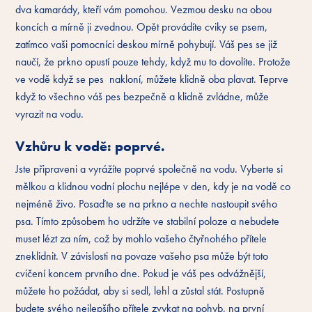
dva kamarády, kteří vám pomohou. Vezmou desku na obou
koncích a mírně ji zvednou. Opět provádíte cviky se psem,
zatímco vaši pomocníci deskou mírně pohybují. Váš pes se již
naučí, že prkno opustí pouze tehdy, když mu to dovolíte. Protože
ve vodě když se pes nakloní, můžete klidně oba plavat. Teprve
když to všechno váš pes bezpečně a klidně zvládne, může
vyrazit na vodu.
Vzhůru k vodě: poprvé.
Jste připraveni a vyrážíte poprvé společně na vodu. Vyberte si
mělkou a klidnou vodní plochu nejlépe v den, kdy je na vodě co
nejméně živo. Posaďte se na prkno a nechte nastoupit svého
psa. Tímto způsobem ho udržíte ve stabilní poloze a nebudete
muset lézt za ním, což by mohlo vašeho čtyřnohého přítele
zneklidnit. V závislosti na povaze vašeho psa může být toto
cvičení koncem prvního dne. Pokud je váš pes odvážnější,
můžete ho požádat, aby si sedl, lehl a zůstal stát. Postupně
budete svého nejlepšího přítele zvykat na pohyb, na první