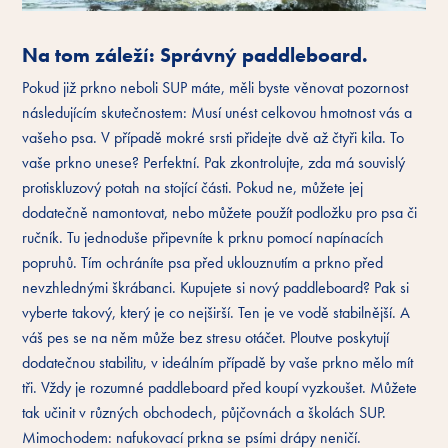
Na tom záleží: Správný paddleboard.
Pokud již prkno neboli SUP máte, měli byste věnovat pozornost
následujícím skutečnostem: Musí unést celkovou hmotnost vás a
vašeho psa. V případě mokré srsti přidejte dvě až čtyři kila. To
vaše prkno unese? Perfektní. Pak zkontrolujte, zda má souvislý
protiskluzový potah na stojící části. Pokud ne, můžete jej
dodatečně namontovat, nebo můžete použít podložku pro psa či
ručník. Tu jednoduše připevníte k prknu pomocí napínacích
popruhů. Tím ochráníte psa před uklouznutím a prkno před
nevzhlednými škrábanci. Kupujete si nový paddleboard? Pak si
vyberte takový, který je co nejširší. Ten je ve vodě stabilnější. A
váš pes se na něm může bez stresu otáčet. Ploutve poskytují
dodatečnou stabilitu, v ideálním případě by vaše prkno mělo mít
tři. Vždy je rozumné paddleboard před koupí vyzkoušet. Můžete
tak učinit v různých obchodech, půjčovnách a školách SUP.
Mimochodem: nafukovací prkna se psími drápy neničí.