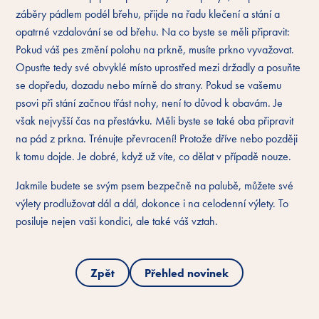
záběry pádlem podél břehu, přijde na řadu klečení a stání a
opatrné vzdalování se od břehu. Na co byste se měli připravit:
Pokud váš pes změní polohu na prkně, musíte prkno vyvažovat.
Opusťte tedy své obvyklé místo uprostřed mezi držadly a posuňte
se dopředu, dozadu nebo mírně do strany. Pokud se vašemu
psovi při stání začnou třást nohy, není to důvod k obavám. Je
však nejvyšší čas na přestávku. Měli byste se také oba připravit
na pád z prkna. Trénujte převracení! Protože dříve nebo později
k tomu dojde. Je dobré, když už víte, co dělat v případě nouze.
Jakmile budete se svým psem bezpečně na palubě, můžete své
výlety prodlužovat dál a dál, dokonce i na celodenní výlety. To
posiluje nejen vaši kondici, ale také váš vztah.
Zpět
Přehled novinek