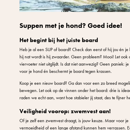
Suppen met je hond? Goed idee!
Het begint bij het juiste board
Heb je al een SUP of board? Check dan eerst of hij jou én je 
hij nat wordt is hij zwaarder. Geen probleem? Mooi! Let ook 
viervoeter niet uitglijdt. Is dat niet aanwezig? Geen paniek:
voor je hond én beschermt je board tegen krassen.
Koop je een nieuw board? Ga dan voor een zo breed mogelijk 
bewegen. Let ook op de vinnen onder het board: drie is ideaa
raden we echt aan, want hoe stabieler jij staat, des te fijner h
Veiligheid voorop: zwemvest aan!
Of je zelf een zwemvest draagt, is jouw keuze. Maar voor je
vermoeidheid of een lange afstand kunnen hem verrassen. E