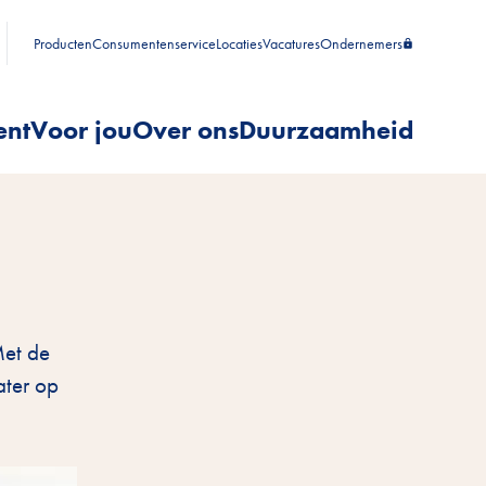
Producten
Consumentenservice
Locaties
Vacatures
Ondernemers
ent
Voor jou
Over ons
Duurzaamheid
Met de
ater op