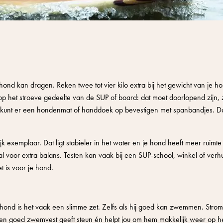
hond kan dragen. Reken twee tot vier kilo extra bij het gewicht van je ho
op het stroeve gedeelte van de SUP of board: dat moet doorlopend zijn, 
 je kunt er een hondenmat of handdoek op bevestigen met spanbandjes. Dat
exemplaar. Dat ligt stabieler in het water en je hond heeft meer ruimte
l voor extra balans. Testen kan vaak bij een SUP-school, winkel of verhu
et is voor je hond.
 hond is het vaak een slimme zet. Zelfs als hij goed kan zwemmen. Strom
en goed zwemvest geeft steun én helpt jou om hem makkelijk weer op he