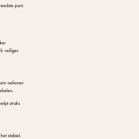
reedste punt.
ker
h veiliger.
t hem oefenen
ebelen.
elpt straks
het stabiel.