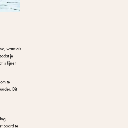
nd, want als
zodat je
 is fijner
 om te
urder. Dit
ing,
t board te