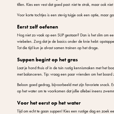
tillen. Kies een vest dat goed past: niet te strak, maar ook ni
Voor korte tochtjes is een stevig tuigje ook een optie, maar 
Eerst zelf oefenen
Nog niet zo vaak op een SUP gestaan? Dan is het slim om ee
wiebelen. Zorg dat je de basics onder de knie hebt: opstappen, 
Tot die tijd kun je alvast samen trainen op het droge.
Suppen begint op het gras
Laat je hond thuis of in de tuin rustig kennismaken met het boa
met balanceren. Tip: vraag een paar vrienden om het board z
Beloon goed gedrag, bijvoorbeeld met zijn favoriete snack. E
op het water om te voorkomen dat jullie allebei ineens zwem
Voor het eerst op het water
Tijd om echt te gaan suppen! Kies een rustige dag en zoek een 