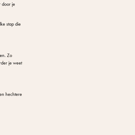
 door je
lke stap die
oen. Zo
rder je weet
een hechtere