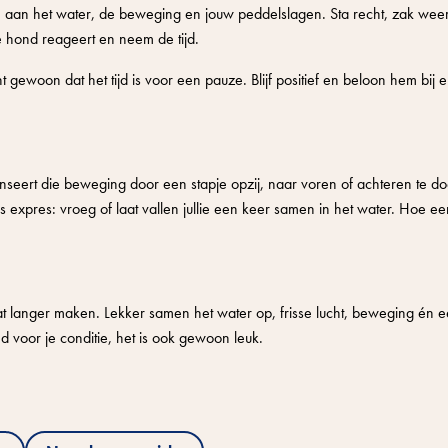
 aan het water, de beweging en jouw peddelslagen. Sta recht, zak weer
 hond reageert en neem de tijd.
t gewoon dat het tijd is voor een pauze. Blijf positief en beloon hem bij e
nseert die beweging door een stapje opzij, naar voren of achteren te d
s expres: vroeg of laat vallen jullie een keer samen in het water. Hoe ee
t langer maken. Lekker samen het water op, frisse lucht, beweging én 
d voor je conditie, het is ook gewoon leuk.