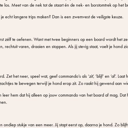
et te los. Meet van de nek tot de staart én de nek- en borstomtrek op het b
ga je echt langere trips maken? Dan is een zwemvest de veiligste keuze.
rst zélf te oefenen. Want met twee beginners op een board wordt het ze
rechtuit varen, draaien en stoppen. Als jij stevig staat, voelt je hond zic
rd. Zet het neer, speel wat, geef commando’s als ‘zit’, ‘blijf’ en ‘af’. Laa
achtjes te bewegen terwijl je hond erop zit. Zo raakt hij gewend aan wi
n leer hem dat hij alleen op jouw commando van het board af mag. Dat h
men.
ondiep stukje van een meer. Jij stapt eerst op, daarna je hond. Zo blijft 