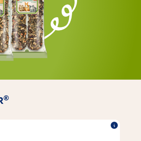
®
R
®
®
®
du bois
originaux de Vitakraft
VITA Verde
Les Kräcker