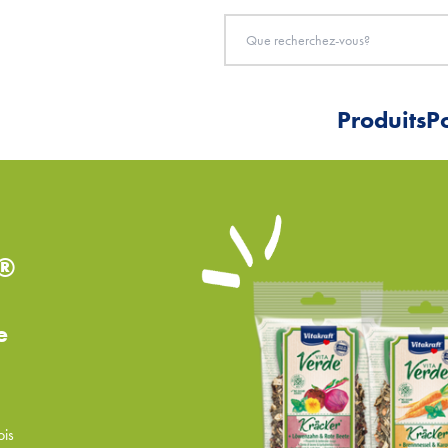
Produits
P
®
e
ois