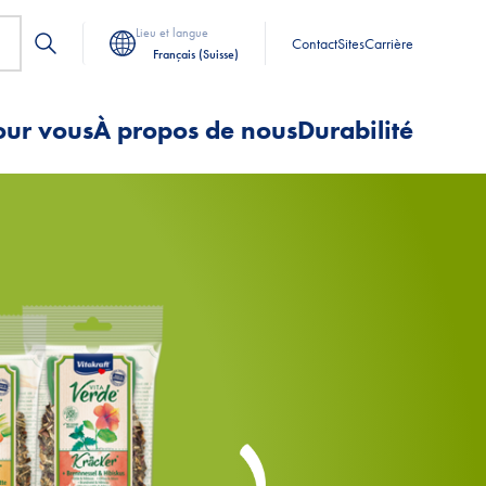
Lieu et langue
Contact
Sites
Carrière
Français (Suisse)
our vous
À propos de nous
Durabilité