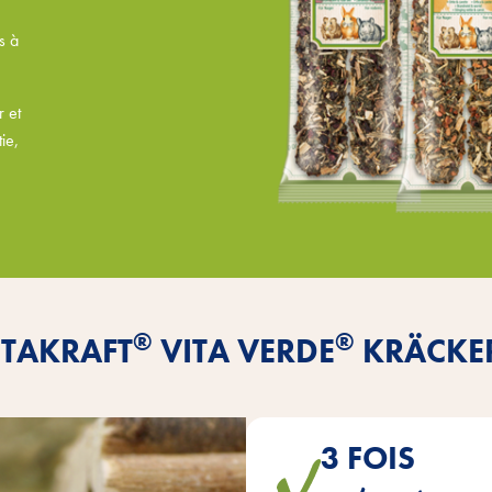
s à
r et
ie,
®
®
ITAKRAFT
VITA VERDE
KRÄCKE
3 FOIS
sont cuits en trois couches sur 