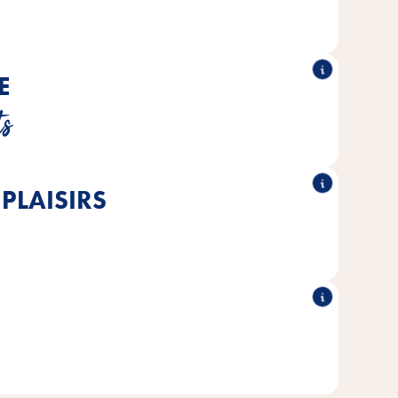
- pour une occupation extra longue.
E
stillantes aident à l'importante abrasion des dents de
ts
rongeurs.
 PLAISIRS
ite à récompenser et à gâter, ce qui permet de varier les
menus.
®
®
sans ajout
de Vitakraft
Toutes les friandises VITA Verde
es, ni de colorants & conservateurs artificiels.