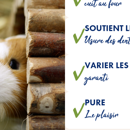
cuit au four
naturel 
SOUTIENT L
Ces délicieuses barres crou
Usure des den
VARIER LES
Cette véritable friandise inv
garanti
PURE
sont fabriquées naturellement, 
Le plaisir
de sucre ni de céréal