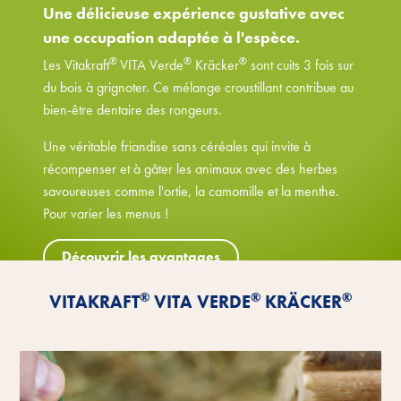
Une délicieuse expérience gustative avec
une occupation adaptée à l'espèce.
®
®
®
Les Vitakraft
VITA Verde
Kräcker
sont cuits 3 fois sur
du bois à grignoter. Ce mélange croustillant contribue au
bien-être dentaire des rongeurs.
Une véritable friandise sans céréales qui invite à
récompenser et à gâter les animaux avec des herbes
savoureuses comme l'ortie, la camomille et la menthe.
Pour varier les menus !
Découvrir les avantages
®
®
®
VITAKRAFT
VITA VERDE
KRÄCKER