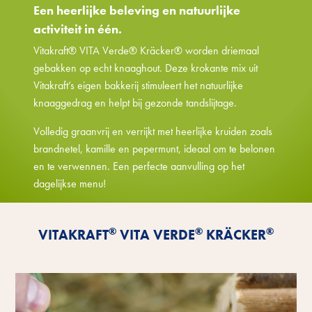
Een heerlijke beleving en natuurlijke
activiteit in één.
Vitakraft® VITA Verde® Kräcker® worden driemaal
gebakken op echt knaaghout. Deze krokante mix uit
Vitakraft’s eigen bakkerij stimuleert het natuurlijke
knaaggedrag en helpt bij gezonde tandslijtage.
Volledig graanvrij en verrijkt met heerlijke kruiden zoals
brandnetel, kamille en pepermunt, ideaal om te belonen
en te verwennen. Een perfecte aanvulling op het
dagelijkse menu!
Ontdek de voordelen
®
®
®
VITAKRAFT
VITA VERDE
KRÄCKER